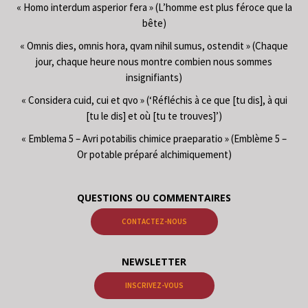
« Homo interdum asperior fera » (L’homme est plus féroce que la
bête)
« Omnis dies, omnis hora, qvam nihil sumus, ostendit » (Chaque
jour, chaque heure nous montre combien nous sommes
insignifiants)
« Considera cuid, cui et qvo » (‘Réfléchis à ce que [tu dis], à qui
[tu le dis] et où [tu te trouves]’)
« Emblema 5 – Avri potabilis chimice praeparatio » (Emblème 5 –
Or potable préparé alchimiquement)
QUESTIONS OU COMMENTAIRES
CONTACTEZ-NOUS
NEWSLETTER
INSCRIVEZ-VOUS