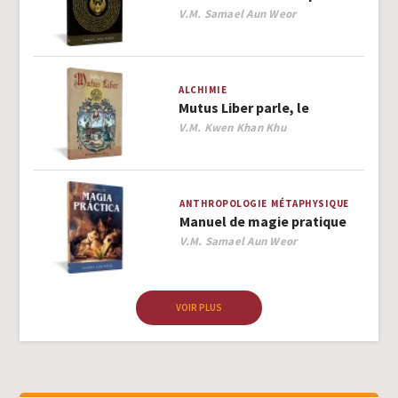
Author
V.M. Samael Aun Weor
ALCHIMIE
Mutus Liber parle, le
Author
V.M. Kwen Khan Khu
ANTHROPOLOGIE
MÉTAPHYSIQUE
Manuel de magie pratique
Author
V.M. Samael Aun Weor
VOIR PLUS