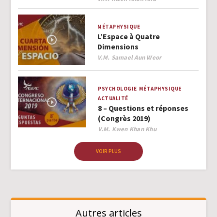
MÉTAPHYSIQUE
L’Espace à Quatre
Dimensions
Author
V.M. Samael Aun Weor
PSYCHOLOGIE
MÉTAPHYSIQUE
ACTUALITÉ
8 – Questions et réponses
(Congrès 2019)
Author
V.M. Kwen Khan Khu
VOIR PLUS
Autres articles