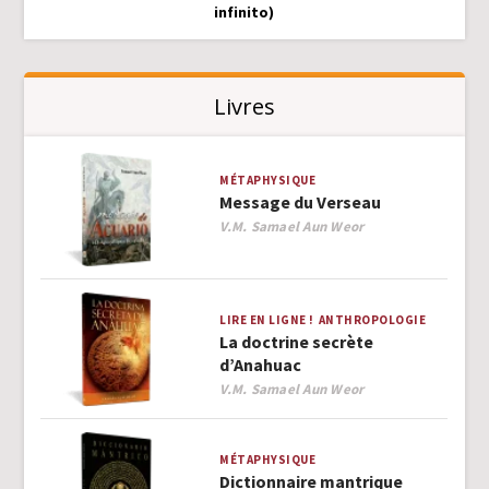
infinito)
Livres
MÉTAPHYSIQUE
Message du Verseau
Author
V.M. Samael Aun Weor
LIRE EN LIGNE !
ANTHROPOLOGIE
La doctrine secrète
d’Anahuac
Author
V.M. Samael Aun Weor
MÉTAPHYSIQUE
Dictionnaire mantrique