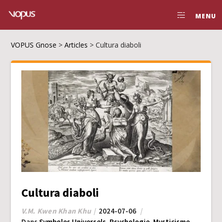
MENU
VOPUS Gnose
>
Articles
>
Cultura diaboli
Cultura diaboli
V.M. Kwen Khan Khu
2024-07-06
Dans
Symboles Universels
,
Psychologie
,
Mysticisme
,