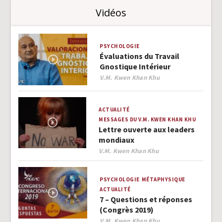
Vidéos
PSYCHOLOGIE
Évaluations du Travail
Gnostique Intérieur
Author
V.M. Kwen Khan Khu
ACTUALITÉ
MESSAGES DU V.M. KWEN KHAN KHU
Lettre ouverte aux leaders
mondiaux
Author
V.M. Kwen Khan Khu
PSYCHOLOGIE
MÉTAPHYSIQUE
ACTUALITÉ
7 – Questions et réponses
(Congrès 2019)
Author
V.M. Kwen Khan Khu