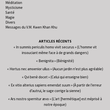
Méditation
Mysticisme
Santé
Magie
Divers
Messages du V.M. Kwen Khan Khu
ARTICLES RÉCENTS
« In summis periculis homo vivit securus » (L’homme vit
insouciant même face à de grands dangers)
« Benignita » (Bénignité)
« Hortus nec amoenior ullus » (Aucun jardin n’est plus agréable)
« Qvi benè docet » (Celui qui enseigne bien)
« Ex vitio alterius sapiens emendat suum » (À partir de l’erreur
d’autrui, le sage corrige la sienne)
« Ars nostro spernitur ævo » (L’art [hermétique] est méprisé à
notre époque)