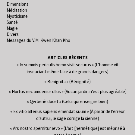
Dimensions
Méditation
Mysticisme
Santé
Magie
Divers
Messages du V.M. Kwen Khan Khu
ARTICLES RÉCENTS
« In summis periculis homo vivit securus » (L’homme vit
insouciant même face à de grands dangers)
« Benignita » (Bénignité)
« Hortus nec amoenior ullus » (Aucun jardin n’est plus agréable)
« Qvi benè docet » (Celui qui enseigne bien)
« Ex vitio alterius sapiens emendat suum » (À partir de l’erreur
d’autrui, le sage corrige la sienne)
« Ars nostro spernitur ævo » (L’art [hermétique] est méprisé à