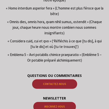
notre époque)
« Homo interdum asperior fera » (L’homme est plus féroce que la
bête)
« Omnis dies, omnis hora, qvam nihil sumus, ostendit » (Chaque
jour, chaque heure nous montre combien nous sommes
insignifiants)
« Considera cuid, cui et qvo » (‘Réfléchis à ce que [tu dis], à qui
[tu le dis] et où [tu te trouves]’)
« Emblema 5 – Avri potabilis chimice praeparatio » (Emblème 5 –
Or potable préparé alchimiquement)
QUESTIONS OU COMMENTAIRES
CONTACTEZ-NOUS
NEWSLETTER
INSCRIVEZ-VOUS