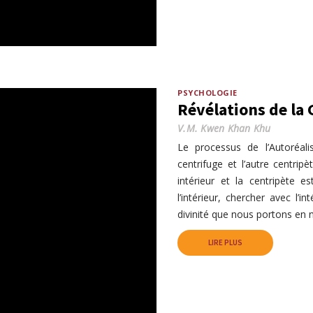
PSYCHOLOGIE
Révélations de la
V.M. Kwen Khan Khu
Le processus de l’Autoréali
centrifuge et l’autre centripè
intérieur et la centripète e
l’intérieur, chercher avec l’in
divinité que nous portons en 
LIRE PLUS