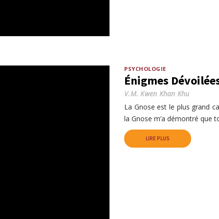
PSYCHOLOGIE
Énigmes Dévoilées
V.M. Kwen Khan Khu
La Gnose est le plus grand cad
la Gnose m’a démontré que to
LIRE PLUS