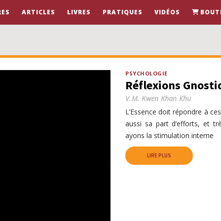
RES
ARTICLES
LIVRES
PRATIQUES
VIDÉOS
BOUT
PSYCHOLOGIE
Réflexions Gnosti
V.M. Kwen Khan Khu
L’Essence doit répondre à ces s
aussi sa part d’efforts, et t
ayons la stimulation interne
LIRE PLUS