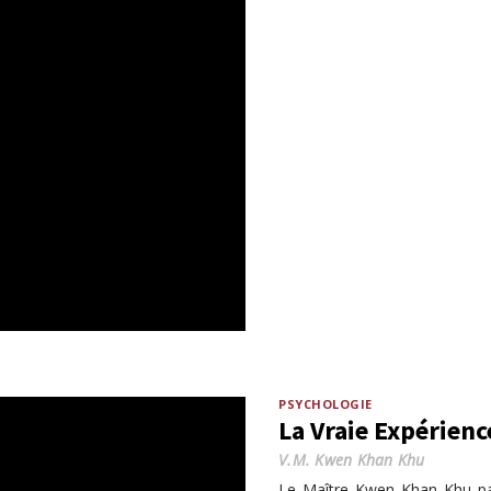
PSYCHOLOGIE
La Vraie Expérien
V.M. Kwen Khan Khu
Le Maître Kwen Khan Khu parv