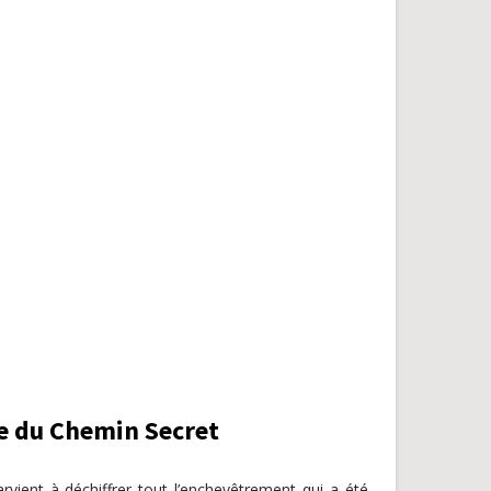
ce du Chemin Secret
ient à déchiffrer tout l’enchevêtrement qui a été