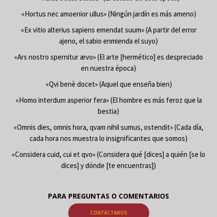
«Hortus nec amoenior ullus» (Ningún jardín es más ameno)
«Ex vitio alterius sapiens emendat suum» (A partir del error
ajeno, el sabio enmienda el suyo)
«Ars nostro spernitur ævo» (El arte [hermético] es despreciado
en nuestra época)
«Qvi benè docet» (Aquel que enseña bien)
«Homo interdum asperior fera» (El hombre es más feroz que la
bestia)
«Omnis dies, omnis hora, qvam nihil sumus, ostendit» (Cada día,
cada hora nos muestra lo insignificantes que somos)
«Considera cuid, cui et qvo» (Considera qué [dices] a quién [se lo
dices] y dónde [te encuentras])
PARA PREGUNTAS O COMENTARIOS
CONTÁCTANOS