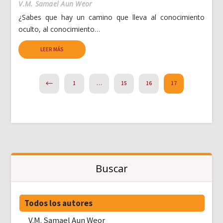
V.M. Samael Aun Weor
¿Sabes que hay un camino que lleva al conocimiento
oculto, al conocimiento…
LEER MÁS
PREVIOUS
1
…
15
16
17
Buscar
Todos los autores
V.M. Samael Aun Weor