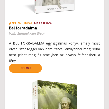
¡LEER EN LÍNEA!
METAFÍSICA
Bel forradalma
V.M. Samael Aun Weor
A BEL FORRADALMA egy izgalmas könyv, amely most
olyan szépséggel van bemutatva, amilyennel még soha
nem jelent meg és amelyben az olvasó felfedezheti a
fény…
LEER MÁS