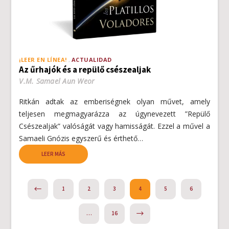
¡LEER EN LÍNEA!
ACTUALIDAD
Az űrhajók és a repülő csészealjak
V.M. Samael Aun Weor
Ritkán adtak az emberiségnek olyan művet, amely
teljesen megmagyarázza az úgynevezett ”Repülő
Csészealjak” valóságát vagy hamisságát. Ezzel a művel a
Samaeli Gnózis egyszerű és érthető…
LEER MÁS
PREVIOUS
1
2
3
4
5
6
NEXT
…
16