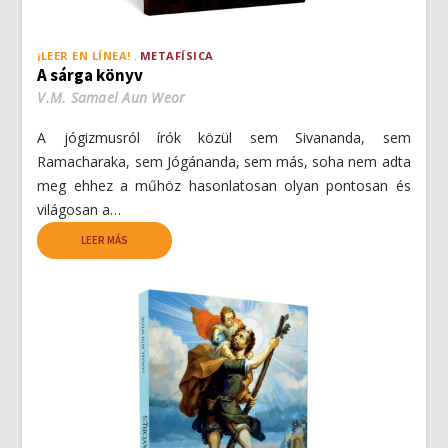
¡LEER EN LÍNEA!
METAFÍSICA
A sárga könyv
V.M. Samael Aun Weor
A jógizmusról írók közül sem Sivananda, sem
Ramacharaka, sem Jógánanda, sem más, soha nem adta
meg ehhez a műhöz hasonlatosan olyan pontosan és
világosan a…
LEER MÁS