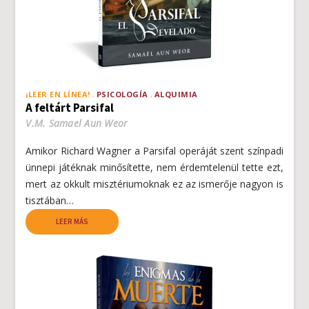
¡LEER EN LÍNEA!
PSICOLOGÍA
ALQUIMIA
A feltárt Parsifal
V.M. Samael Aun Weor
Amikor Richard Wagner a Parsifal operáját szent színpadi
ünnepi játéknak minősítette, nem érdemtelenül tette ezt,
mert az okkult misztériumoknak ez az ismerője nagyon is
tisztában…
LEER MÁS