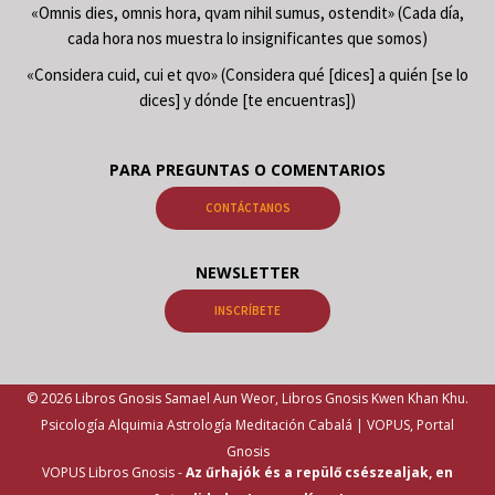
«Omnis dies, omnis hora, qvam nihil sumus, ostendit» (Cada día,
cada hora nos muestra lo insignificantes que somos)
«Considera cuid, cui et qvo» (Considera qué [dices] a quién [se lo
dices] y dónde [te encuentras])
PARA PREGUNTAS O COMENTARIOS
CONTÁCTANOS
NEWSLETTER
INSCRÍBETE
© 2026 Libros Gnosis Samael Aun Weor, Libros Gnosis Kwen Khan Khu.
Psicología Alquimia Astrología Meditación Cabalá | VOPUS, Portal
Gnosis
VOPUS Libros Gnosis -
Az űrhajók és a repülő csészealjak, en