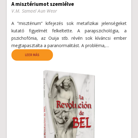
A misztériumot szemlélve
V.M. Samael Aun Weor
A ”misztérium” kifejezés sok metafizikai jelenségeket
kutató figyelmét felkeltette. A parapszichológia, a
pszichofónia, az Ouija stb. révén sok kíváncsi ember
megtapasztalta a paranormalitást. A probléma,…
LEER MÁS