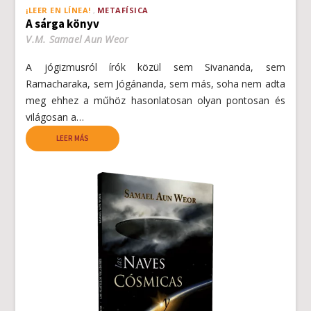
¡LEER EN LÍNEA!
METAFÍSICA
A sárga könyv
V.M. Samael Aun Weor
A jógizmusról írók közül sem Sivananda, sem
Ramacharaka, sem Jógánanda, sem más, soha nem adta
meg ehhez a műhöz hasonlatosan olyan pontosan és
világosan a…
LEER MÁS