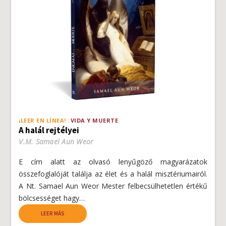
¡LEER EN LÍNEA!
VIDA Y MUERTE
A halál rejtélyei
V.M. Samael Aun Weor
E cím alatt az olvasó lenyűgöző magyarázatok
összefoglalóját találja az élet és a halál misztériumairól.
A Nt. Samael Aun Weor Mester felbecsülhetetlen értékű
bölcsességet hagy…
LEER MÁS