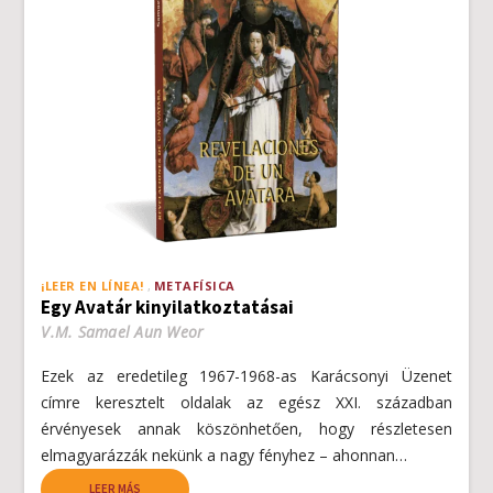
¡LEER EN LÍNEA!
METAFÍSICA
Egy Avatár kinyilatkoztatásai
V.M. Samael Aun Weor
Ezek az eredetileg 1967-1968-as Karácsonyi Üzenet
címre keresztelt oldalak az egész XXI. században
érvényesek annak köszönhetően, hogy részletesen
elmagyarázzák nekünk a nagy fényhez – ahonnan…
LEER MÁS