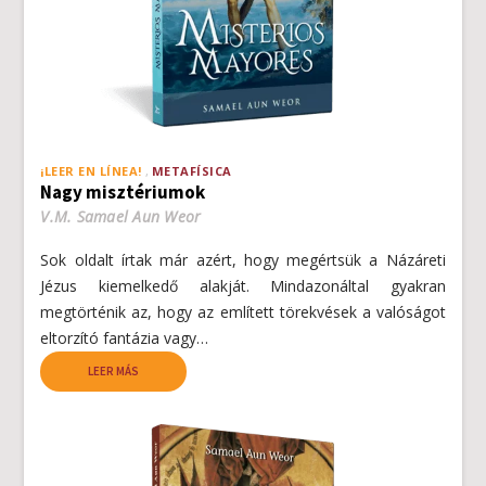
¡LEER EN LÍNEA!
METAFÍSICA
Nagy misztériumok
V.M. Samael Aun Weor
Sok oldalt írtak már azért, hogy megértsük a Názáreti
Jézus kiemelkedő alakját. Mindazonáltal gyakran
megtörténik az, hogy az említett törekvések a valóságot
eltorzító fantázia vagy…
LEER MÁS