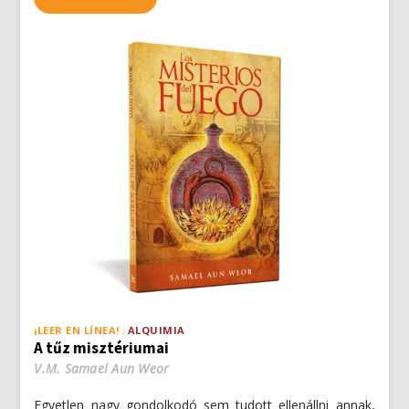
¡LEER EN LÍNEA!
ALQUIMIA
A tűz misztériumai
V.M. Samael Aun Weor
Egyetlen nagy gondolkodó sem tudott ellenállni annak,