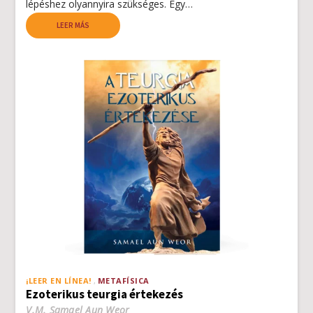
lépéshez olyannyira szükséges. Egy…
LEER MÁS
¡LEER EN LÍNEA!
METAFÍSICA
Ezoterikus teurgia értekezés
V.M. Samael Aun Weor