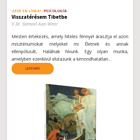
¡LEER EN LÍNEA!
PSICOLOGÍA
Visszatérésem Tibetbe
V.M. Samael Aun Weor
Mesteri értekezés, amely hiteles fénnyel árasztja el azon
misztériumokat melyeket mi Életnek és annak
ellenpólusát, Halálnak hívunk. Egy olyan munka,
amelyben ezenkívül elutazunk a kimondhatatlan…
LEER MÁS