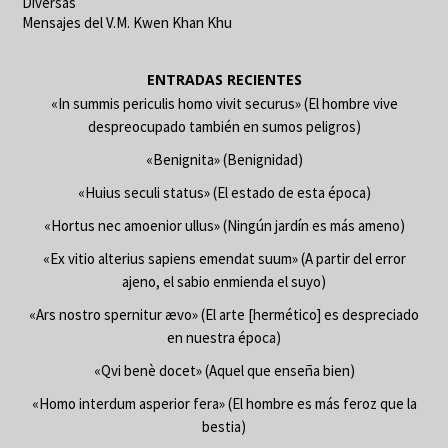
Diversas
Mensajes del V.M. Kwen Khan Khu
ENTRADAS RECIENTES
«In summis periculis homo vivit securus» (El hombre vive
despreocupado también en sumos peligros)
«Benignita» (Benignidad)
«Huius seculi status» (El estado de esta época)
«Hortus nec amoenior ullus» (Ningún jardín es más ameno)
«Ex vitio alterius sapiens emendat suum» (A partir del error
ajeno, el sabio enmienda el suyo)
«Ars nostro spernitur ævo» (El arte [hermético] es despreciado
en nuestra época)
«Qvi benè docet» (Aquel que enseña bien)
«Homo interdum asperior fera» (El hombre es más feroz que la
bestia)