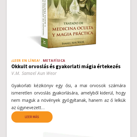
¡LEER EN LÍNEA!
METAFÍSICA
Okkult orvoslás és gyakorlati mágia értekezés
V.M. Samael Aun Weor
Gyakorlati kézikönyv egy ősi, a mai orvosok számára
ismeretlen orvoslás gyakorlására, amelyből kiderül, hogy
nem maguk a növények gyógyítanak, hanem az ő lelkük
az úgynevezett…
LEER MÁS