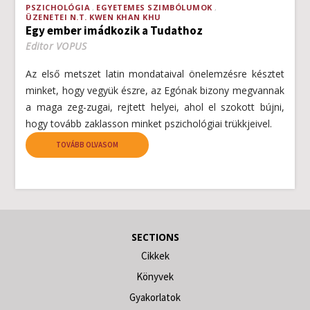
PSZICHOLÓGIA
EGYETEMES SZIMBÓLUMOK
ÜZENETEI N.T. KWEN KHAN KHU
Egy ember imádkozik a Tudathoz
Editor VOPUS
Az első metszet latin mondataival önelemzésre késztet
minket, hogy vegyük észre, az Egónak bizony megvannak
a maga zeg-zugai, rejtett helyei, ahol el szokott bújni,
hogy tovább zaklasson minket pszichológiai trükkjeivel.
TOVÁBB OLVASOM
SECTIONS
Cikkek
Könyvek
Gyakorlatok