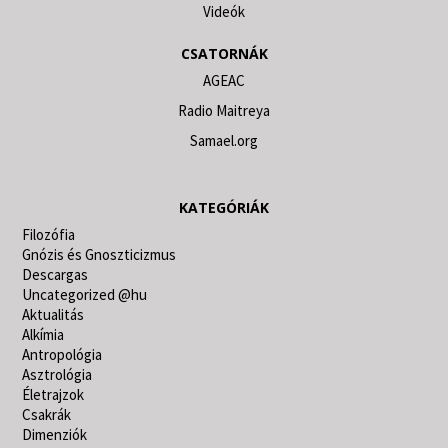
Videók
CSATORNÁK
AGEAC
Radio Maitreya
Samael.org
KATEGÓRIÁK
Filozófia
Gnózis és Gnoszticizmus
Descargas
Uncategorized @hu
Aktualitás
Alkímia
Antropológia
Asztrológia
Életrajzok
Csakrák
Dimenziók