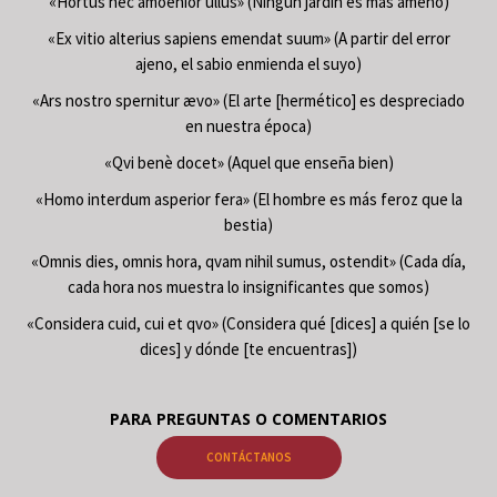
«Hortus nec amoenior ullus» (Ningún jardín es más ameno)
«Ex vitio alterius sapiens emendat suum» (A partir del error
ajeno, el sabio enmienda el suyo)
«Ars nostro spernitur ævo» (El arte [hermético] es despreciado
en nuestra época)
«Qvi benè docet» (Aquel que enseña bien)
«Homo interdum asperior fera» (El hombre es más feroz que la
bestia)
«Omnis dies, omnis hora, qvam nihil sumus, ostendit» (Cada día,
cada hora nos muestra lo insignificantes que somos)
«Considera cuid, cui et qvo» (Considera qué [dices] a quién [se lo
dices] y dónde [te encuentras])
PARA PREGUNTAS O COMENTARIOS
CONTÁCTANOS