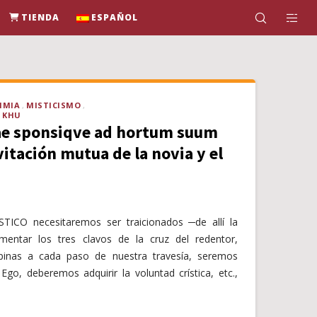
TIENDA
ESPAÑOL
IMIA
MISTICISMO
N KHU
ae sponsiqve ad hortum suum
vitación mutua de la novia y el
TICO necesitaremos ser traicionados ─de allí la
entar los tres clavos de la cruz del redentor,
pinas a cada paso de nuestra travesía, seremos
 Ego, deberemos adquirir la voluntad crística, etc.,