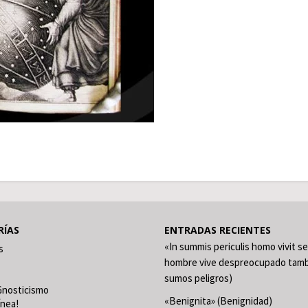
RÍAS
ENTRADAS RECIENTES
«In summis periculis homo vivit se
s
hombre vive despreocupado tamb
sumos peligros)
Gnosticismo
«Benignita» (Benignidad)
ínea!