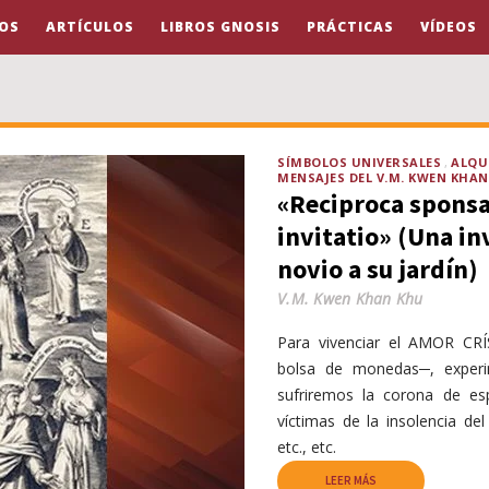
OS
ARTÍCULOS
LIBROS GNOSIS
PRÁCTICAS
VÍDEOS
SÍMBOLOS UNIVERSALES
ALQU
MENSAJES DEL V.M. KWEN KHA
«Reciproca spons
invitatio» (Una in
novio a su jardín)
V.M. Kwen Khan Khu
Para vivenciar el AMOR CRÍS
bolsa de monedas─, experim
sufriremos la corona de es
víctimas de la insolencia del
etc., etc.
LEER MÁS