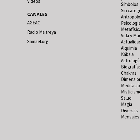
Vídeos
Símbolos 
Sin categ
CANALES
Antropolo
AGEAC
Psicologí
Metafísic
Radio Maitreya
Vida y Mu
Samael.org
Actualida
Alquimia
Kábala
Astrologí
Biografía
Chakras
Dimensio
Meditaci
Misticism
Salud
Magia
Diversas
Mensajes 