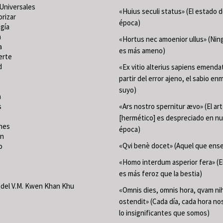
Universales
«Huius seculi status» (El estado 
orizar
época)
gía
a
«Hortus nec amoenior ullus» (Ning
a
es más ameno)
erte
d
«Ex vitio alterius sapiens emenda
partir del error ajeno, el sabio en
suyo)
a
s
«Ars nostro spernitur ævo» (El ar
[hermético] es despreciado en n
nes
época)
ón
«Qvi benè docet» (Aquel que ense
o
«Homo interdum asperior fera» (
es más feroz que la bestia)
del V.M. Kwen Khan Khu
«Omnis dies, omnis hora, qvam nih
ostendit» (Cada día, cada hora n
lo insignificantes que somos)