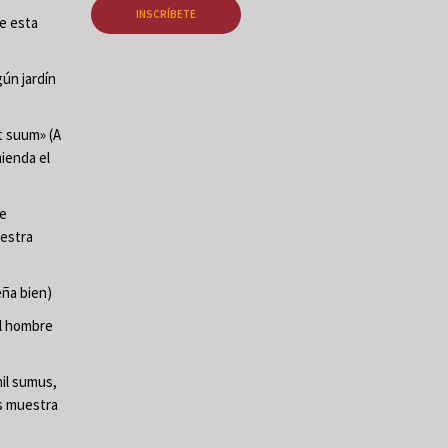
INSCRÍBETE
de esta
ún jardín
t suum» (A
mienda el
te
uestra
ña bien)
El hombre
il sumus,
os muestra