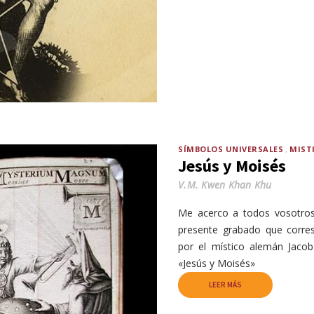
SÍMBOLOS UNIVERSALES
MIST
Jesús y Moisés
V.M. Kwen Khan Khu
Me acerco a todos vosotros 
presente grabado que corr
por el místico alemán Jaco
«Jesús y Moisés»
LEER MÁS