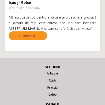
Isus și Moise
V.M. Kwen Khan Khu
Mă apropii de toți pentru a vă trimite o descriere gnostică
a gravurii de față, care corespunde unei cărți intitulate
MISTERIUM MAGNUM și care se referă „Isus și Moise”.
CITIȚI MAI MULT
SECȚIUNI
Articole
Cărți
Practici
Video
CANALE