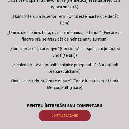
„Ars nostro spernitur ævo” (Arta [hermetică] este disprețuită în
epoca noastră)
„Homo interdum asperior fera” (Omul este mai feroce decât
fiara)
„Omnis dies, omnis hora, qvam nihil sumus, ostendit” (Fiecare zi,
fiecare oră ne arată cât de neînsemnați suntem)
„Considera cuid, cui et qvo” (Consideră ce [spui], cui [îi spui] și
unde [te afli])
„Emblema 5 – Avri potabilis chimice praeparatio” (Aur potabil
preparat alchimic)
„Omnia mercurio, sulphure et sale” (Toate lucrurile există prin
Mercur, Sulf și Sare)
PENTRU ÎNTREBĂRI SAU COMENTARII
CONTACTEAZĂ-NE