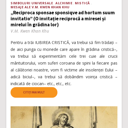
SIMBOLURI UNIVERSALE
ALCHIMIE
MISTICĂ
MESAJE ALE V.M. KWEN KHAN KHU
„Reciproca sponsae sponsiqve ad hortum suum
invitatio” (O invitație reciprocă a miresei și
mirelui în grădina lor)
V.M. Kwen Khan Khu
Pentru a trăi IUBIREA CRISTICĂ, va trebui să fim trădați –
de aici punga cu monede care apare în grădina cristică–,
va trebui să experimentăm cele trei cuie ale crucii
mântuitorului, vom suferi coroana de spini la fiecare pas
al călătoriei noastre, vom fi victime ale insolenței Eului –
adică biciul–, va trebui să dobândim voința cristică –
indicată de ciocan– etc., etc., etc.
CITIȚI MAI MULT