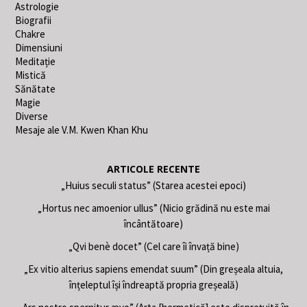
Astrologie
Biografii
Chakre
Dimensiuni
Meditație
Mistică
Sănătate
Magie
Diverse
Mesaje ale V.M. Kwen Khan Khu
ARTICOLE RECENTE
„Huius seculi status” (Starea acestei epoci)
„Hortus nec amoenior ullus” (Nicio grădină nu este mai
încântătoare)
„Qvi benè docet” (Cel care îi învață bine)
„Ex vitio alterius sapiens emendat suum” (Din greșeala altuia,
înțeleptul își îndreaptă propria greșeală)