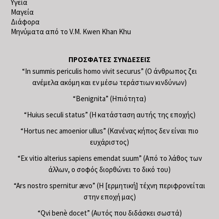
Υγεία
Μαγεία
Διάφορα
Μηνύματα από το V.M. Kwen Khan Khu
ΠΡΌΣΦΑΤΕΣ ΣΥΝΔΈΣΕΙΣ
“In summis periculis homo vivit securus” (Ο άνθρωπος ζει
ανέμελα ακόμη και εν μέσω τεράστιων κινδύνων)
“Benignita” (Ηπιότητα)
“Huius seculi status” (Η κατάσταση αυτής της εποχής)
“Hortus nec amoenior ullus” (Κανένας κήπος δεν είναι πιο
ευχάριστος)
“Ex vitio alterius sapiens emendat suum” (Από το λάθος των
άλλων, ο σοφός διορθώνει το δικό του)
“Ars nostro spernitur ævo” (Η [ερμητική] τέχνη περιφρονείται
στην εποχή μας)
“Qvi benè docet” (Αυτός που διδάσκει σωστά)