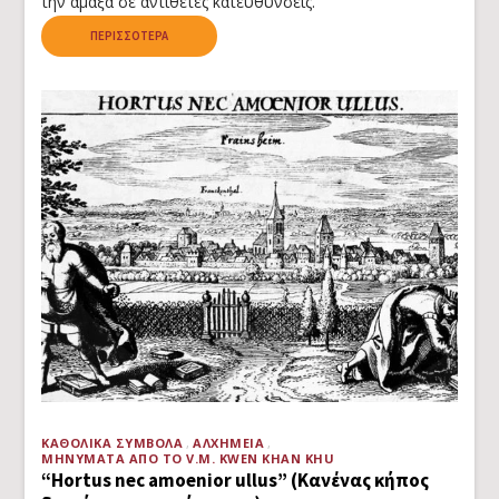
την άμαξα σε αντίθετες κατευθύνσεις.
ΠΕΡΙΣΣΌΤΕΡΑ
ΚΑΘΟΛΙΚΆ ΣΎΜΒΟΛΑ
ΑΛΧΗΜΕΊΑ
ΜΗΝΎΜΑΤΑ ΑΠΌ ΤΟ V.M. KWEN KHAN KHU
“Hortus nec amoenior ullus” (Κανένας κήπος