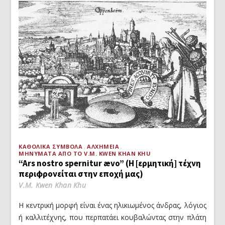
ΚΑΘΟΛΙΚΆ ΣΎΜΒΟΛΑ
ΑΛΧΗΜΕΊΑ
ΜΗΝΎΜΑΤΑ ΑΠΌ ΤΟ V.M. KWEN KHAN KHU
“Ars nostro spernitur ævo” (Η [ερμητική] τέχνη
περιφρονείται στην εποχή μας)
V.M. Kwen Khan Khu
Η κεντρική μορφή είναι ένας ηλικιωμένος άνδρας, λόγιος
ή καλλιτέχνης, που περπατάει κουβαλώντας στην πλάτη