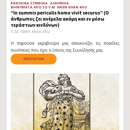
ΚΑΘΟΛΙΚΆ ΣΎΜΒΟΛΑ
ΑΛΧΗΜΕΊΑ
ΜΗΝΎΜΑΤΑ ΑΠΌ ΤΟ V.M. KWEN KHAN KHU
“In summis periculis homo vivit securus” (Ο
άνθρωπος ζει ανέμελα ακόμη και εν μέσω
τεράστιων κινδύνων)
V.M. Kwen Khan Khu
Η παρούσα γκραβούρα μας απεικονίζει τις ποικίλες
συνέπειες που έχει ο ύπνος της Συνείδησής μας.
ΠΕΡΙΣΣΌΤΕΡΑ