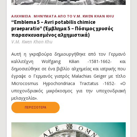
ΑΛΧΗΜΕΊΑ
ΜΗΝΎΜΑΤΑ ΑΠΌ ΤΟ V.M. KWEN KHAN KHU
“Emblema 5 – Avri potabilis chimice
praeparatio” (Έμβλημα 5 – Πόσιμος χρυσός
παρασκευασμένος αλχημιστικά)
V.M. Kwen Khan Khu
Αυτή η γκραβούρα δημιουργήθηκε από τον Γερμανό
καλλιτέχνη Wolfgang Kilian -1581-1662- και
δημοσιεύθηκε σε ένα βιβλίο αλχημείας και ιατρικής που
έγραψε ο Γερμανός γιατρός Malachias Geiger με τίτλο
Microcosmus Hypochondriaca Tractatus -1652- «Ο
υποχονδριακός μικρόκοσμος για την υποχονδριακή
μελαγχολία».
ΠΕΡΙΣΣΌΤΕΡΑ