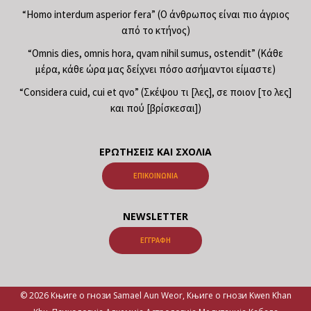
“Homo interdum asperior fera” (Ο άνθρωπος είναι πιο άγριος
από το κτήνος)
“Omnis dies, omnis hora, qvam nihil sumus, ostendit” (Κάθε
μέρα, κάθε ώρα μας δείχνει πόσο ασήμαντοι είμαστε)
“Considera cuid, cui et qvo” (Σκέψου τι [λες], σε ποιον [το λες]
και πού [βρίσκεσαι])
ΕΡΩΤΉΣΕΙΣ ΚΑΙ ΣΧΌΛΙΑ
ΕΠΙΚΟΙΝΩΝΊΑ
NEWSLETTER
ΕΓΓΡΑΦΉ
© 2026 Књиге о гнози Samael Aun Weor, Књиге о гнози Kwen Khan