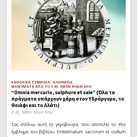
ΚΑΘΟΛΙΚΆ ΣΎΜΒΟΛΑ
ΑΛΧΗΜΕΊΑ
ΜΗΝΎΜΑΤΑ ΑΠΌ ΤΟ V.M. KWEN KHAN KHU
“Omnia mercurio, sulphure et sale” (Όλα τα
πράγματα υπάρχουν χάρη στον Υδράργυρο, το
Θειάφι και το Αλάτι)
V.M. Kwen Khan Khu
Σας στέλνω αυτή τη γκραβούρα, που αποτελεί το 45ο
έμβλημα του βιβλίου Emblematum sacrorum et civilium