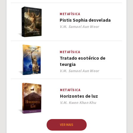
METAFÍSICA
Pistis Sophia desvelada
Author
V.M. Samael Aun Weor
METAFÍSICA
Tratado esotérico de
teurgia
Author
V.M. Samael Aun Weor
METAFÍSICA
Horizontes de luz
Author
V.M. Kwen Khan Khu
VER MAIS