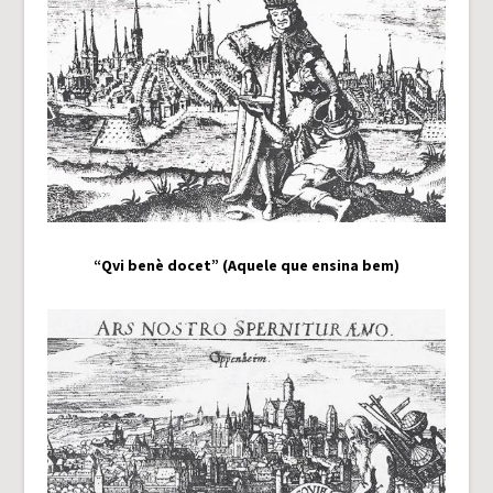
“Qvi benè docet” (Aquele que ensina bem)