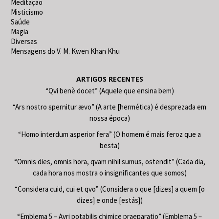
Meditação
Misticismo
Saúde
Magia
Diversas
Mensagens do V. M. Kwen Khan Khu
ARTIGOS RECENTES
“Qvi benè docet” (Aquele que ensina bem)
“Ars nostro spernitur ævo” (A arte [hermética) é desprezada em
nossa época)
“Homo interdum asperior fera” (O homem é mais feroz que a
besta)
“Omnis dies, omnis hora, qvam nihil sumus, ostendit” (Cada dia,
cada hora nos mostra o insignificantes que somos)
“Considera cuid, cui et qvo” (Considera o que [dizes] a quem [o
dizes] e onde [estás])
“Emblema 5 – Avri potabilis chimice praeparatio” (Emblema 5 –