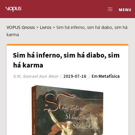
MENU
VOPUS Gnosis
>
Livros
>
Sim há inferno, sim há diabo, sim há
karma
Sim há inferno, sim há diabo, sim
há karma
V.M. Samael Aun Weor
2019-07-16
Em
Metafísica