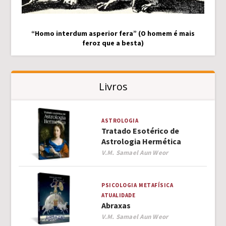
“Homo interdum asperior fera” (O homem é mais
feroz que a besta)
Livros
ASTROLOGIA
Tratado Esotérico de
Astrologia Hermética
Author
V.M. Samael Aun Weor
PSICOLOGIA
METAFÍSICA
ATUALIDADE
Abraxas
Author
V.M. Samael Aun Weor