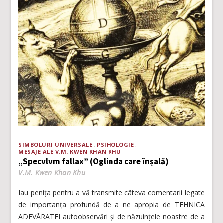
SIMBOLURI UNIVERSALE
PSIHOLOGIE
MESAJE ALE V.M. KWEN KHAN KHU
„Specvlvm fallax” (Oglinda care înșală)
V.M. Kwen Khan Khu
Iau penița pentru a vă transmite câteva comentarii legate
de importanța profundă de a ne apropia de TEHNICA
ADEVĂRATEI autoobservări și de năzuințele noastre de a