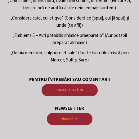
„Omnis dies, omnis hora, qvam nihil sumus, ostendit” (Fiecare zi,
fiecare oră ne arată cât de neînsemnați suntem)
„Considera cuid, cui et qvo” (Consideră ce [spui], cui [îi spui] și
unde [te afli])
„Emblema 5 – Avri potabilis chimice praeparatio” (Aur potabil
preparat alchimic)
„Omnia mercurio, sulphure et sale” (Toate lucrurile există prin
Mercur, Sulf și Sare)
PENTRU ÎNTREBĂRI SAU COMENTARII
CONTACTEAZĂ-NE
NEWSLETTER
ÎNSCRIE-TE