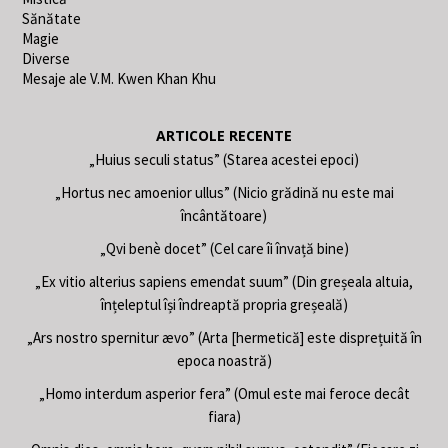
Sănătate
Magie
Diverse
Mesaje ale V.M. Kwen Khan Khu
ARTICOLE RECENTE
„Huius seculi status” (Starea acestei epoci)
„Hortus nec amoenior ullus” (Nicio grădină nu este mai
încântătoare)
„Qvi benè docet” (Cel care îi învață bine)
„Ex vitio alterius sapiens emendat suum” (Din greșeala altuia,
înțeleptul își îndreaptă propria greșeală)
„Ars nostro spernitur ævo” (Arta [hermetică] este disprețuită în
epoca noastră)
„Homo interdum asperior fera” (Omul este mai feroce decât
fiara)