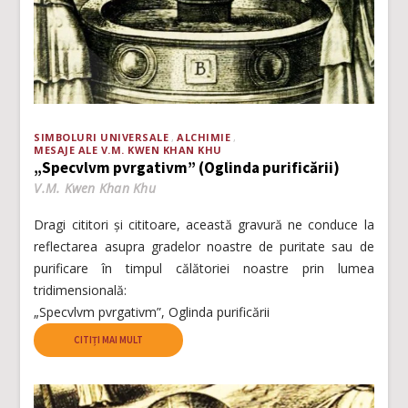
SIMBOLURI UNIVERSALE
ALCHIMIE
MESAJE ALE V.M. KWEN KHAN KHU
„Specvlvm pvrgativm” (Oglinda purificării)
V.M. Kwen Khan Khu
Dragi cititori și cititoare, această gravură ne conduce la
reflectarea asupra gradelor noastre de puritate sau de
purificare în timpul călătoriei noastre prin lumea
tridimensională:
„Specvlvm pvrgativm”, Oglinda purificării
CITIȚI MAI MULT