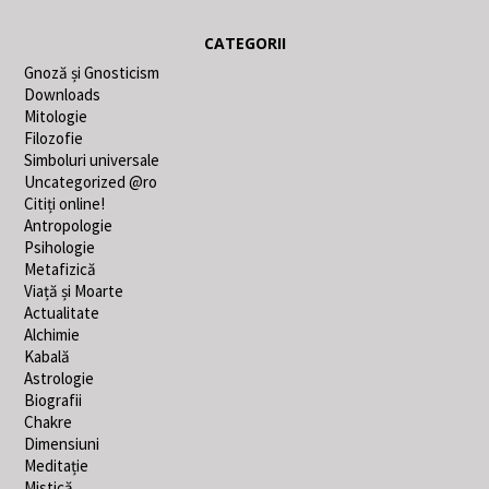
CATEGORII
Gnoză și Gnosticism
Downloads
Mitologie
Filozofie
Simboluri universale
Uncategorized @ro
Citiți online!
Antropologie
Psihologie
Metafizică
Viață și Moarte
Actualitate
Alchimie
Kabală
Astrologie
Biografii
Chakre
Dimensiuni
Meditație
Mistică