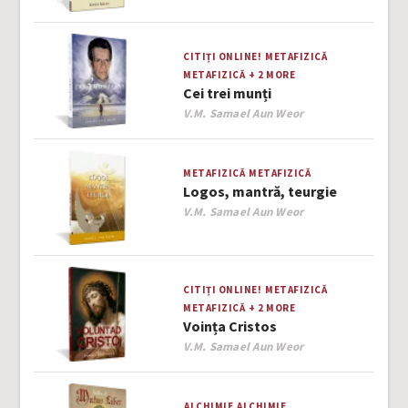
CITIȚI ONLINE!
METAFIZICĂ
METAFIZICĂ
+ 2 MORE
Cei trei munți
Author
V.M. Samael Aun Weor
METAFIZICĂ
METAFIZICĂ
Logos, mantră, teurgie
Author
V.M. Samael Aun Weor
CITIȚI ONLINE!
METAFIZICĂ
METAFIZICĂ
+ 2 MORE
Voința Cristos
Author
V.M. Samael Aun Weor
ALCHIMIE
ALCHIMIE