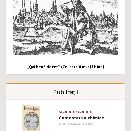
„Qvi benè docet” (Cel care îi învață bine)
Publicații
ALCHIMIE
ALCHIMIE
Comentarii alchimice
Author
V.M. Kwen Khan Khu