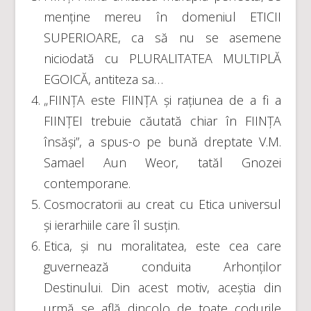
menține mereu în domeniul ETICII
SUPERIOARE, ca să nu se asemene
niciodată cu PLURALITATEA MULTIPLĂ
EGOICĂ, antiteza sa…
„FIINȚA este FIINȚA și rațiunea de a fi a
FIINȚEI trebuie căutată chiar în FIINȚA
însăși”, a spus-o pe bună dreptate V.M.
Samael Aun Weor, tatăl Gnozei
contemporane.
Cosmocratorii au creat cu Etica universul
și ierarhiile care îl susțin.
Etica, și nu moralitatea, este cea care
guvernează conduita Arhonților
Destinului. Din acest motiv, aceștia din
urmă se află dincolo de toate codurile