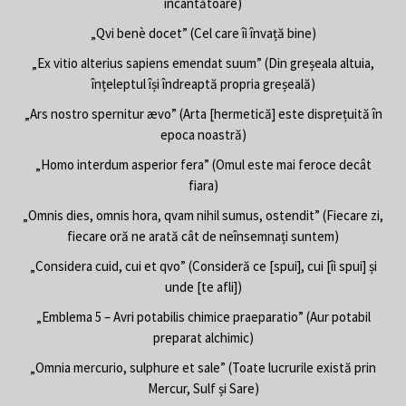
încântătoare)
„Qvi benè docet” (Cel care îi învață bine)
„Ex vitio alterius sapiens emendat suum” (Din greșeala altuia,
înțeleptul își îndreaptă propria greșeală)
„Ars nostro spernitur ævo” (Arta [hermetică] este disprețuită în
epoca noastră)
„Homo interdum asperior fera” (Omul este mai feroce decât
fiara)
„Omnis dies, omnis hora, qvam nihil sumus, ostendit” (Fiecare zi,
fiecare oră ne arată cât de neînsemnați suntem)
„Considera cuid, cui et qvo” (Consideră ce [spui], cui [îi spui] și
unde [te afli])
„Emblema 5 – Avri potabilis chimice praeparatio” (Aur potabil
preparat alchimic)
„Omnia mercurio, sulphure et sale” (Toate lucrurile există prin
Mercur, Sulf și Sare)