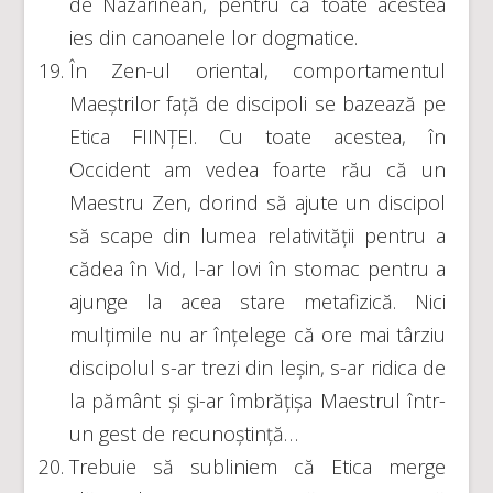
de Nazarinean, pentru că toate acestea
ies din canoanele lor dogmatice.
În Zen-ul oriental, comportamentul
Maeștrilor față de discipoli se bazează pe
Etica FIINȚEI. Cu toate acestea, în
Occident am vedea foarte rău că un
Maestru Zen, dorind să ajute un discipol
să scape din lumea relativității pentru a
cădea în Vid, l-ar lovi în stomac pentru a
ajunge la acea stare metafizică. Nici
mulțimile nu ar înțelege că ore mai târziu
discipolul s-ar trezi din leșin, s-ar ridica de
la pământ și și-ar îmbrățișa Maestrul într-
un gest de recunoștință…
Trebuie să subliniem că Etica merge