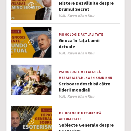
Mistere Dezvăluite despre
Drumul Secret
Author
V.M. Kwen Khan Khu
PSIHOLOGIE
ACTUALITATE
Gnoza în fața Lumii
Actuale
Author
V.M. Kwen Khan Khu
PSIHOLOGIE
METAFIZICĂ
MESAJE ALE V.M. KWEN KHAN KHU
Scrisoare deschisă către
liderii mondiali
Author
V.M. Kwen Khan Khu
PSIHOLOGIE
METAFIZICĂ
ACTUALITATE
Subiecte Generale despre