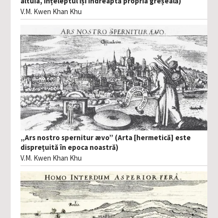
altuia, înțeleptul își îndreaptă propria greșeală)
V.M. Kwen Khan Khu
„Ars nostro spernitur ævo” (Arta [hermetică] este
disprețuită în epoca noastră)
V.M. Kwen Khan Khu