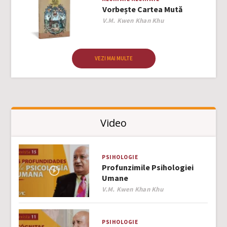
Vorbește Cartea Mută
Author
V.M. Kwen Khan Khu
VEZI MAI MULTE
Video
PSIHOLOGIE
Profunzimile Psihologiei
Umane
Author
V.M. Kwen Khan Khu
PSIHOLOGIE