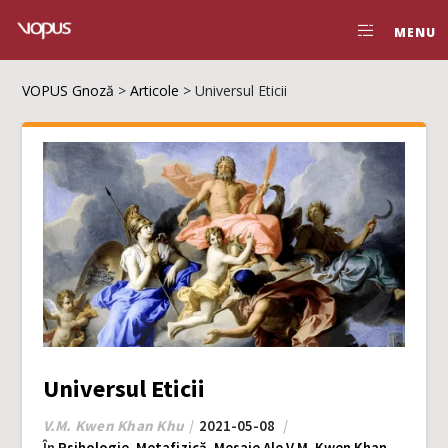
MENU
VOPUS Gnoză
>
Articole
>
Universul Eticii
Universul Eticii
V.M. Kwen Khan Khu
2021-05-08
În
Psihologie
,
Metafizică
,
Mesaje Ale V.M. Kwen Khan