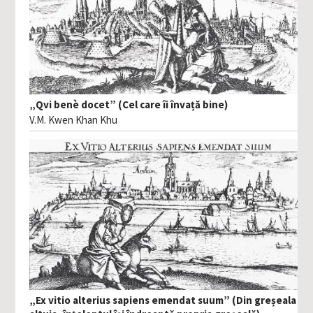
„Qvi benè docet” (Cel care îi învață bine)
V.M. Kwen Khan Khu
„Ex vitio alterius sapiens emendat suum” (Din greșeala