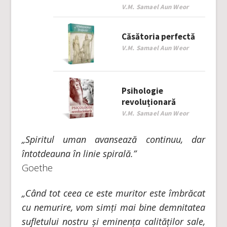
V.M. Samael Aun Weor
Căsătoria perfectă
V.M. Samael Aun Weor
Psihologie
revoluționară
V.M. Samael Aun Weor
„Spiritul uman avansează continuu, dar
întotdeauna în linie spirală.”
Goethe
„Când tot ceea ce este muritor este îmbrăcat
cu nemurire, vom simți mai bine demnitatea
sufletului nostru și eminența calităților sale,