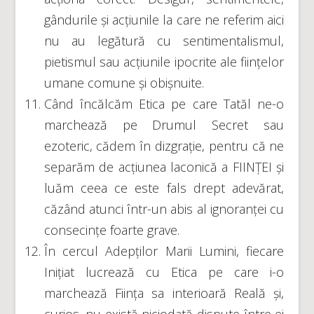
gândurile și acțiunile la care ne referim aici
nu au legătură cu sentimentalismul,
pietismul sau acțiunile ipocrite ale ființelor
umane comune și obișnuite.
Când încălcăm Etica pe care Tatăl ne-o
marchează pe Drumul Secret sau
ezoteric, cădem în dizgrație, pentru că ne
separăm de acțiunea laconică a FIINȚEI și
luăm ceea ce este fals drept adevărat,
căzând atunci într-un abis al ignoranței cu
consecințe foarte grave.
În cercul Adepților Marii Lumini, fiecare
Inițiat lucrează cu Etica pe care i-o
marchează Ființa sa interioară Reală și,
curios, nu există niciodată dispute între ei