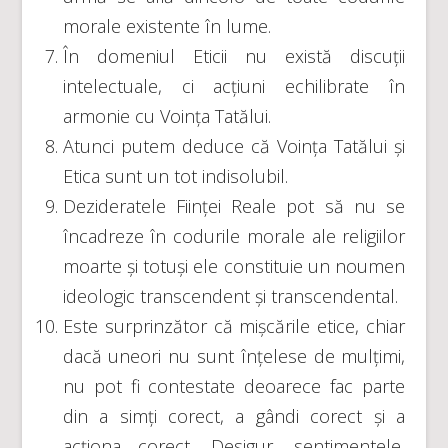
morale existente în lume.
În domeniul Eticii nu există discuții
intelectuale, ci acțiuni echilibrate în
armonie cu Voința Tatălui.
Atunci putem deduce că Voința Tatălui și
Etica sunt un tot indisolubil.
Dezideratele Ființei Reale pot să nu se
încadreze în codurile morale ale religiilor
moarte și totuși ele constituie un noumen
ideologic transcendent și transcendental.
Este surprinzător că mișcările etice, chiar
dacă uneori nu sunt înțelese de mulțimi,
nu pot fi contestate deoarece fac parte
din a simți corect, a gândi corect și a
acționa corect. Desigur, sentimentele,