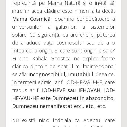
reprezintă pe Mama Natură și o invită să
intre în acea clădire este nimeni alta decât
Mama Cosmică
, doamna conducătoare a
universurilor, a galaxiilor, a sistemelor
solare. Cu siguranță, ea are cheile, puterea
de a aduce viață cosmosului sau de a o
întoarce la origini. Și care sunt originile sale?
Ei bine, Kabala Gnostică ne explică foarte
clar că dincolo de spațiul multidimensional
se află
incognoscibilul, imutabilul
. Ceea ce,
în termeni ebraici, ar fi IOD-HE-VAU-HE, care
tradus ar fi
IOD-HEVE sau IEHOVAH. IOD-
HE-VAU-HE este Dumnezeu in abscondito,
Dumnezeu nemanifestat
etc., etc., etc.
Nu există nicio îndoială că Adeptul care