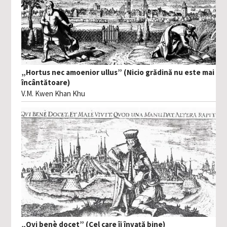
„Hortus nec amoenior ullus” (Nicio grădină nu este mai
încântătoare)
V.M. Kwen Khan Khu
„Qvi benè docet” (Cel care îi învață bine)