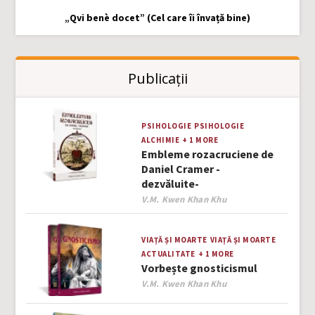
„Qvi benè docet” (Cel care îi învață bine)
Publicații
PSIHOLOGIE
PSIHOLOGIE
ALCHIMIE
+ 1 MORE
Embleme rozacruciene de
Daniel Cramer -
dezvăluite-
Author
V.M. Kwen Khan Khu
VIAȚĂ ȘI MOARTE
VIAȚĂ ȘI MOARTE
ACTUALITATE
+ 1 MORE
Vorbește gnosticismul
Author
V.M. Kwen Khan Khu