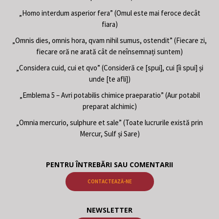
„Homo interdum asperior fera” (Omul este mai feroce decât
fiara)
„Omnis dies, omnis hora, qvam nihil sumus, ostendit” (Fiecare zi,
fiecare oră ne arată cât de neînsemnați suntem)
„Considera cuid, cui et qvo” (Consideră ce [spui], cui [îi spui] și
unde [te afli])
„Emblema 5 – Avri potabilis chimice praeparatio” (Aur potabil
preparat alchimic)
„Omnia mercurio, sulphure et sale” (Toate lucrurile există prin
Mercur, Sulf și Sare)
PENTRU ÎNTREBĂRI SAU COMENTARII
CONTACTEAZĂ-NE
NEWSLETTER