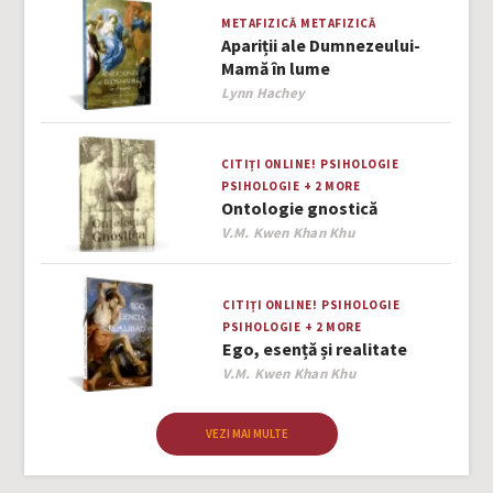
METAFIZICĂ
METAFIZICĂ
Apariții ale Dumnezeului-
Mamă în lume
Author
Lynn Hachey
CITIȚI ONLINE!
PSIHOLOGIE
PSIHOLOGIE
+ 2 MORE
Ontologie gnostică
Author
V.M. Kwen Khan Khu
CITIȚI ONLINE!
PSIHOLOGIE
PSIHOLOGIE
+ 2 MORE
Ego, esență și realitate
Author
V.M. Kwen Khan Khu
VEZI MAI MULTE