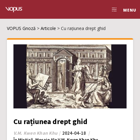
MENU
VOPUS Gnoză
>
Articole
>
Cu rațiunea drept ghid
Cu rațiunea drept ghid
V.M. Kwen Khan Khu
2024-04-18
În
Mistică
,
Mesaje Ale V.M. Kwen Khan Khu