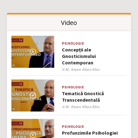
Video
PSIHOLOGIE
Concepții ale
Gnosticismului
Contemporan
Author
V.M. Kwen Khan Khu
PSIHOLOGIE
Tematică Gnostică
Transcendentală
Author
V.M. Kwen Khan Khu
PSIHOLOGIE
Profunzimile Psihologiei