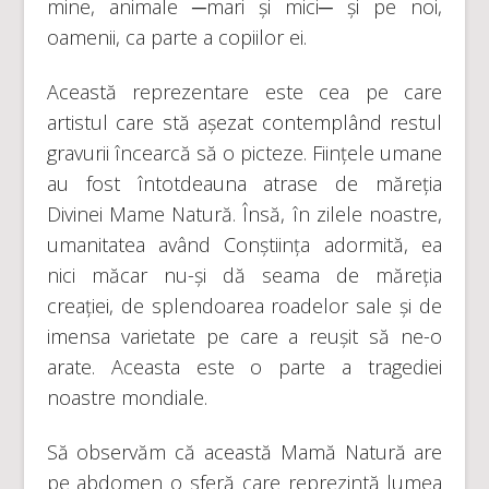
mine, animale ─mari și mici─ și pe noi,
oamenii, ca parte a copiilor ei.
Această reprezentare este cea pe care
artistul care stă așezat contemplând restul
gravurii încearcă să o picteze. Ființele umane
au fost întotdeauna atrase de măreția
Divinei Mame Natură. Însă, în zilele noastre,
umanitatea având Conștiința adormită, ea
nici măcar nu-și dă seama de măreția
creației, de splendoarea roadelor sale și de
imensa varietate pe care a reușit să ne-o
arate. Aceasta este o parte a tragediei
noastre mondiale.
Să observăm că această Mamă Natură are
pe abdomen o sferă care reprezintă lumea