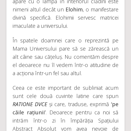
apare cu o lampă în interiorul clădirii este
nimeni altul decât un
Elohim
, o manifestare
divină specifică. Elohimii servesc matricei
imaculate a universului.
În spatele doamnei care o reprezintă pe
Mama Universului pare să se zărească un
alt câine sau cățeluș. Nu comentăm despre
el deoarece nu îl vedem într-o atitudine de
a acționa într-un fel sau altul.
Ceea ce este important de subliniat acum
sunt cele două cuvinte latine care spun
RATIONE DVCE
și care, traduse, exprimă
‘pe
căile rațiunii’
. Deoarece pentru ca noi să
intrăm într-o zi în împărăția Spațiului
Abstract Absolut vom avea nevoie de