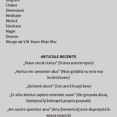
Chakre
Dimensiuni
Meditație
Mistică
Sănătate
Magie
Diverse
Mesaje ale V.M. Kwen Khan Khu
ARTICOLE RECENTE
„Huius seculi status” (Starea acestei epoci)
„Hortus nec amoenior ullus” (Nicio grădină nu este mai
încântătoare)
„Qvi benè docet” (Cel care îi învață bine)
„Ex vitio alterius sapiens emendat suum” (Din greșeala altuia,
înțeleptul își îndreaptă propria greșeală)
„Ars nostro spernitur ævo” (Arta [hermetică] este disprețuită în
epoca noastră)