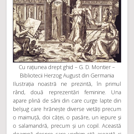
Cu rațiunea drept ghid – G. D. Montier –
Bibliotecii Herzog August din Germania
Ilustrația noastră ne prezintă, în primul
rând, două reprezentări feminine. Una
apare plină de sâni din care curge lapte din
belșug care hrănește diverse vietăți precum
o maimuță, doi căței, o pasăre, un iepure și
o salamandră, precum și un copil. Această
doamnă despre care vorbim stă așezată și