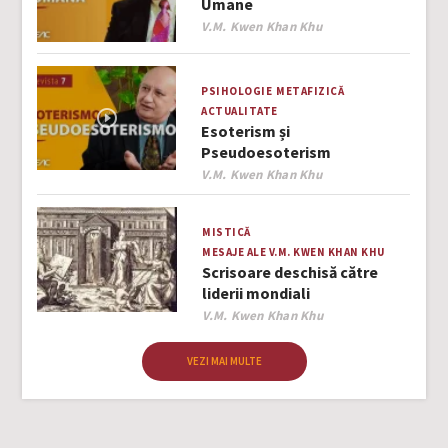
Umane
Author
V.M. Kwen Khan Khu
PSIHOLOGIE
METAFIZICĂ
ACTUALITATE
Esoterism și
Pseudoesoterism
Author
V.M. Kwen Khan Khu
MISTICĂ
MESAJE ALE V.M. KWEN KHAN KHU
Scrisoare deschisă către
liderii mondiali
Author
V.M. Kwen Khan Khu
VEZI MAI MULTE