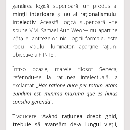
gândirea logică superioară, un produs al
minții interioare
și nu al
raționalismului
intelectiv
. Această logică superioară –ne
spune V.M. Samael Aun Weor─ nu aparține
bătăliei antitezelor nici logicii formale, este
rodul Vidului Iluminator, aparține rațiunii
obiective a FIINȚEI.
Într-o ocazie, marele filosof Seneca,
referindu-se la rațiunea intelectuală, a
exclamat:
„Hac ratione duce per totam vitam
eundum est, minima maxima que es huius
consilio gerenda”
.
Traducere:
‘Având rațiunea drept ghid,
trebuie să avansăm de-a lungul vieții,