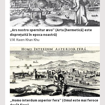
„Ars nostro spernitur ævo” (Arta [hermetică] este
disprețuită în epoca noastră)
V.M. Kwen Khan Khu
„Homo interdum asperior fera” (Omul este mai feroce
decât fiara)