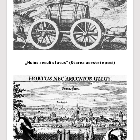
„Huius seculi status” (Starea acestei epoci)