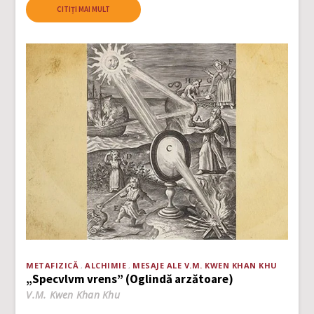
CITIȚI MAI MULT
METAFIZICĂ
ALCHIMIE
MESAJE ALE V.M. KWEN KHAN KHU
„Specvlvm vrens” (Oglindă arzătoare)
V.M. Kwen Khan Khu