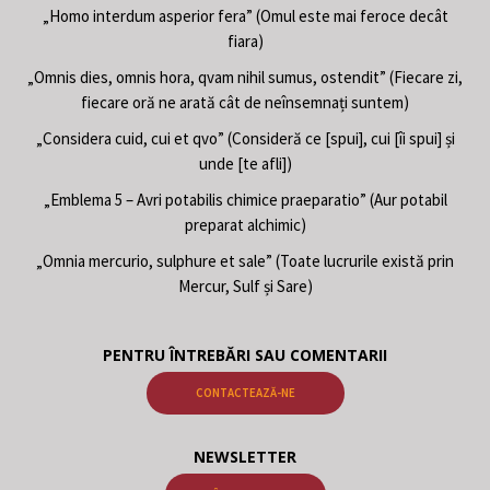
„Homo interdum asperior fera” (Omul este mai feroce decât
fiara)
„Omnis dies, omnis hora, qvam nihil sumus, ostendit” (Fiecare zi,
fiecare oră ne arată cât de neînsemnați suntem)
„Considera cuid, cui et qvo” (Consideră ce [spui], cui [îi spui] și
unde [te afli])
„Emblema 5 – Avri potabilis chimice praeparatio” (Aur potabil
preparat alchimic)
„Omnia mercurio, sulphure et sale” (Toate lucrurile există prin
Mercur, Sulf și Sare)
PENTRU ÎNTREBĂRI SAU COMENTARII
CONTACTEAZĂ-NE
NEWSLETTER