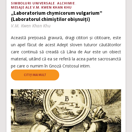
SIMBOLURI UNIVERSALE
ALCHIMIE
MESAJE ALE V.M. KWEN KHAN KHU
„Laboratorium chymicorum vulgarium”
(Laboratorul chimiștilor obișnuiți)
V.M. Kwen Khan Khu
Această prețioasă gravură, dragi cititori și cititoare, este
un apel făcut de acest Adept sloven tuturor căutătorilor
care continuă să creadă că Lâna de Aur este un obiect
material, uitând că ea se referă la acea parte sacrosanctă
pe care o numim în Gnoză Cristosul intim.
CITIȚI MAI MULT