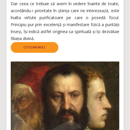
Dar ceea ce trebuie să avem în vedere înainte de toate,
acordându-i prioritate în știința care ne interesează, este
înalta virtute purificatoare pe care o posedă focul.
Principiu pur prin excelență și manifestare fizică a purității
înseși, își indică astfel originea sa spirituală și își dezvăluie
filiația divină.
CITIȚI MAI MULT