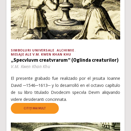
SIMBOLURI UNIVERSALE
ALCHIMIE
MESAJE ALE V.M. KWEN KHAN KHU
„Specvluvm creatvrarum” (Oglinda creaturilor)
V.M. Kwen Khan Khu
El presente grabado fue realizado por el jesuita Ioanne
David ─1546─1613─ y lo desarrolló en el octavo capítulo
de su libro titulado Dvodecim specvla Devm aliqvando
videre desideranti concinnata.
CITIȚI MAI MULT