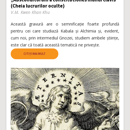
(Cheia lucrurilor oculte)
V.M. Kwen Khan Khu
Această gravură are o semnificație foarte profundă
pentru cei care studiază Kabala și Alchimia și, evident,
cum noi, prin intermediul Gnozei, studiem ambele științe,
este clar că toată această tematică ne privește.
CITIȚI MAI MULT