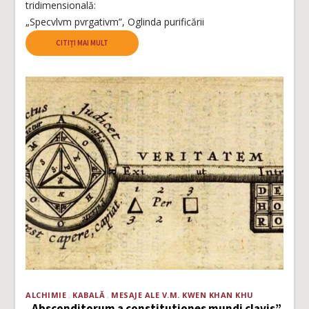
tridimensională:
„Specvlvm pvrgativm”, Oglinda purificării
CITIȚI MAI MULT
ALCHIMIE
KABALĂ
MESAJE ALE V.M. KWEN KHAN KHU
„Absconditorum a constitutiones mundi clavis”