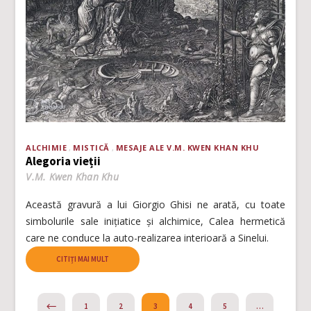
ALCHIMIE
MISTICĂ
MESAJE ALE V.M. KWEN KHAN KHU
Alegoria vieții
V.M. Kwen Khan Khu
Această gravură a lui Giorgio Ghisi ne arată, cu toate
simbolurile sale inițiatice și alchimice, Calea hermetică
care ne conduce la auto-realizarea interioară a Sinelui.
CITIȚI MAI MULT
PREVIOUS
1
2
3
4
5
…