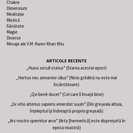
Chakre
Dimensiuni
Meditație
Mistică
Sănătate
Magie
Diverse
Mesaje ale V.M. Kwen Khan Khu
ARTICOLE RECENTE
„Huius seculi status” (Starea acestei epoci)
„Hortus nec amoenior ullus” (Nicio grădină nu este mai
încântătoare)
„Qvi benè docet” (Cel care îi învață bine)
„Ex vitio alterius sapiens emendat suum” (Din greșeala altuia,
înțeleptul își îndreaptă propria greșeală)
„Ars nostro spernitur ævo” (Arta [hermetică] este disprețuită în
epoca noastră)