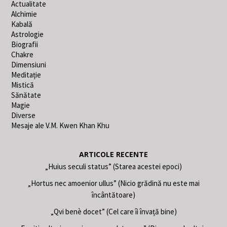
Actualitate
Alchimie
Kabală
Astrologie
Biografii
Chakre
Dimensiuni
Meditație
Mistică
Sănătate
Magie
Diverse
Mesaje ale V.M. Kwen Khan Khu
ARTICOLE RECENTE
„Huius seculi status” (Starea acestei epoci)
„Hortus nec amoenior ullus” (Nicio grădină nu este mai
încântătoare)
„Qvi benè docet” (Cel care îi învață bine)