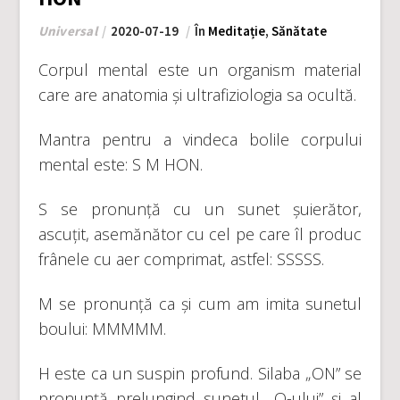
Universal
2020-07-19
În
Meditație
,
Sănătate
Corpul mental este un organism material
care are anatomia și ultrafiziologia sa ocultă.
Mantra pentru a vindeca bolile corpului
mental este: S M HON.
S se pronunță cu un sunet șuierător,
ascuțit, asemănător cu cel pe care îl produc
frânele cu aer comprimat, astfel: SSSSS.
M se pronunță ca și cum am imita sunetul
boului: MMMMM.
H este ca un suspin profund. Silaba „ON” se
pronunță prelungind sunetul „O-ului” și al