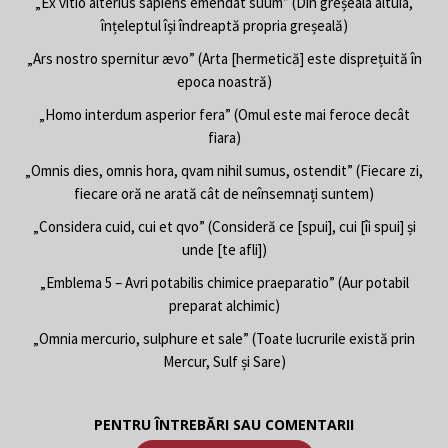
„Ex vitio alterius sapiens emendat suum” (Din greșeala altuia,
înțeleptul își îndreaptă propria greșeală)
„Ars nostro spernitur ævo” (Arta [hermetică] este disprețuită în
epoca noastră)
„Homo interdum asperior fera” (Omul este mai feroce decât
fiara)
„Omnis dies, omnis hora, qvam nihil sumus, ostendit” (Fiecare zi,
fiecare oră ne arată cât de neînsemnați suntem)
„Considera cuid, cui et qvo” (Consideră ce [spui], cui [îi spui] și
unde [te afli])
„Emblema 5 – Avri potabilis chimice praeparatio” (Aur potabil
preparat alchimic)
„Omnia mercurio, sulphure et sale” (Toate lucrurile există prin
Mercur, Sulf și Sare)
PENTRU ÎNTREBĂRI SAU COMENTARII