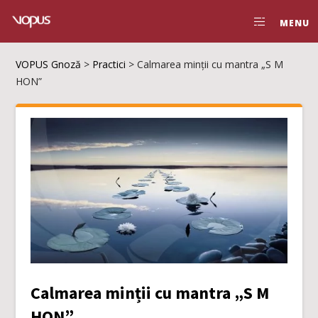
MENU
VOPUS Gnoză
>
Practici
>
Calmarea minții cu mantra „S M
HON”
Calmarea minții cu mantra „S M
HON”