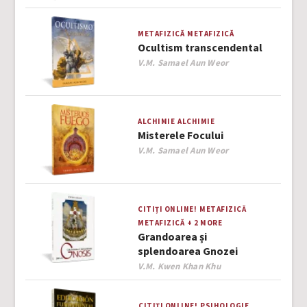
METAFIZICĂ
METAFIZICĂ
Ocultism transcendental
Author
V.M. Samael Aun Weor
ALCHIMIE
ALCHIMIE
Misterele Focului
Author
V.M. Samael Aun Weor
CITIȚI ONLINE!
METAFIZICĂ
METAFIZICĂ
+ 2 MORE
Grandoarea și
splendoarea Gnozei
Author
V.M. Kwen Khan Khu
CITIȚI ONLINE!
PSIHOLOGIE