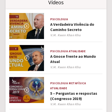
Vídeos
PSICOLOGIA
A Verdadeira Vivência do
Caminho Secreto
Author
V.M. Kwen Khan Khu
PSICOLOGIA
ATUALIDADE
A Gnose frente ao Mundo
Atual
Author
V.M. Kwen Khan Khu
PSICOLOGIA
METAFÍSICA
ATUALIDADE
5 – Perguntas e respostas
(Congresso 2019)
Author
V.M. Kwen Khan Khu