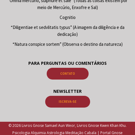
“Omnia mercurio, sulphure et sale” (Todas as coisas existem por
meio de Mercúrio, Enxofre e Sal)
Cognitio
“Diligentiae et sedvlitatis typus” (A imagem da diligência e da
dedicação)
“Natura conspice sortem” (Observa o destino da natureza)
PARA PERGUNTAS OU COMENTÁRIOS
CONTATO
NEWSLETTER
ISCREVA-SE
© 2026 Livros Gnose Samael Aun Weor, Livros Gnose Kwen Khan Khu.
Psicologia Alquimia Astrologia Meditação Cabala | Portal Gnose