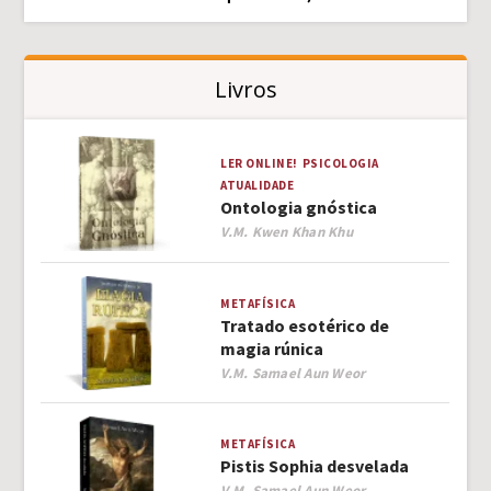
Livros
LER ONLINE!
PSICOLOGIA
ATUALIDADE
Ontologia gnóstica
Author
V.M. Kwen Khan Khu
METAFÍSICA
Tratado esotérico de
magia rúnica
Author
V.M. Samael Aun Weor
METAFÍSICA
Pistis Sophia desvelada
Author
V.M. Samael Aun Weor