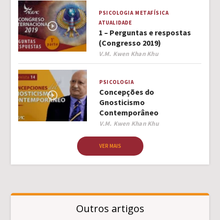
PSICOLOGIA
METAFÍSICA
ATUALIDADE
1 – Perguntas e respostas
(Congresso 2019)
Author
V.M. Kwen Khan Khu
PSICOLOGIA
Concepções do
Gnosticismo
Contemporâneo
Author
V.M. Kwen Khan Khu
VER MAIS
Outros artigos