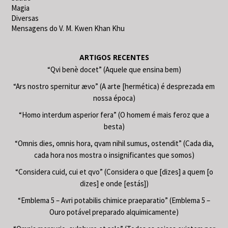
Magia
Diversas
Mensagens do V. M. Kwen Khan Khu
ARTIGOS RECENTES
“Qvi benè docet” (Aquele que ensina bem)
“Ars nostro spernitur ævo” (A arte [hermética) é desprezada em
nossa época)
“Homo interdum asperior fera” (O homem é mais feroz que a
besta)
“Omnis dies, omnis hora, qvam nihil sumus, ostendit” (Cada dia,
cada hora nos mostra o insignificantes que somos)
“Considera cuid, cui et qvo” (Considera o que [dizes] a quem [o
dizes] e onde [estás])
“Emblema 5 – Avri potabilis chimice praeparatio” (Emblema 5 –
Ouro potável preparado alquimicamente)