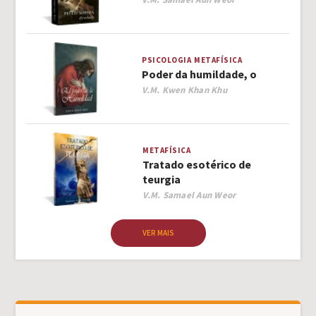
PSICOLOGIA
METAFÍSICA
Poder da humildade, o
Author
V.M. Kwen Khan Khu
METAFÍSICA
Tratado esotérico de
teurgia
Author
V.M. Samael Aun Weor
VER MAIS