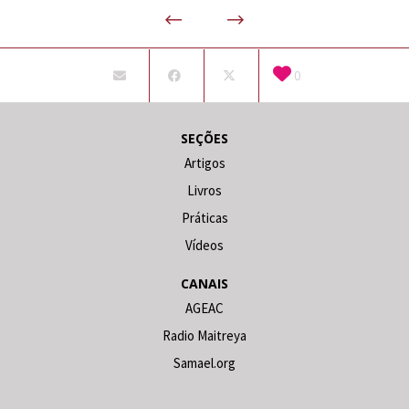
0
SEÇÕES
Artigos
Livros
Práticas
Vídeos
CANAIS
AGEAC
Radio Maitreya
Samael.org