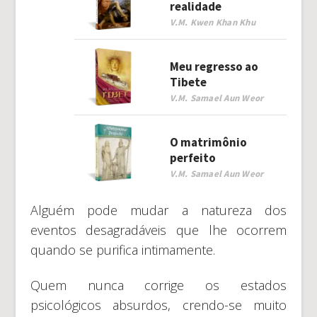
realidade
V.M. Kwen Khan Khu
Meu regresso ao
Tibete
V.M. Samael Aun Weor
O matrimônio
perfeito
V.M. Samael Aun Weor
Alguém pode mudar a natureza dos
eventos desagradáveis que lhe ocorrem
quando se purifica intimamente.
Quem nunca corrige os estados
psicológicos absurdos, crendo-se muito