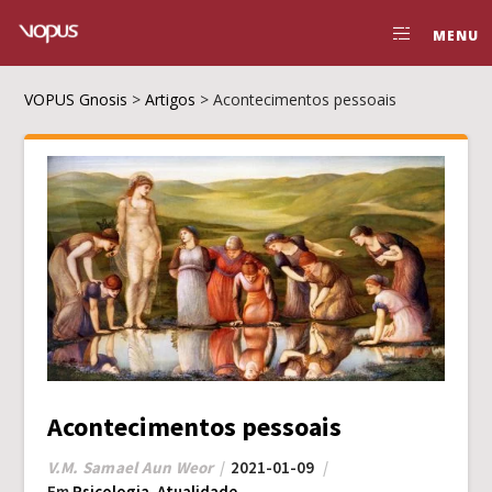
MENU
VOPUS Gnosis
>
Artigos
>
Acontecimentos pessoais
Acontecimentos pessoais
V.M. Samael Aun Weor
2021-01-09
Em
Psicologia
,
Atualidade