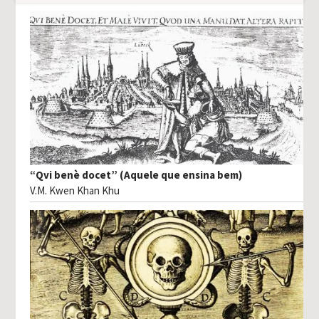
“Qvi benè docet” (Aquele que ensina bem)
V.M. Kwen Khan Khu