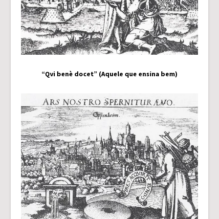
“Qvi benè docet” (Aquele que ensina bem)