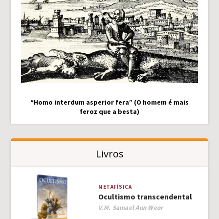
“Homo interdum asperior fera” (O homem é mais
feroz que a besta)
Livros
METAFÍSICA
Ocultismo transcendental
Author
V.M. Samael Aun Weor