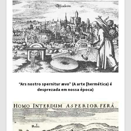
“Ars nostro spernitur ævo” (A arte [hermética) é
desprezada em nossa época)