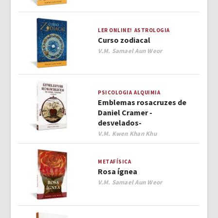
LER ONLINE!
ASTROLOGIA
Curso zodiacal
Author
V.M. Samael Aun Weor
PSICOLOGIA
ALQUIMIA
Emblemas rosacruzes de
Daniel Cramer -
desvelados-
Author
V.M. Kwen Khan Khu
METAFÍSICA
Rosa ígnea
Author
V.M. Samael Aun Weor