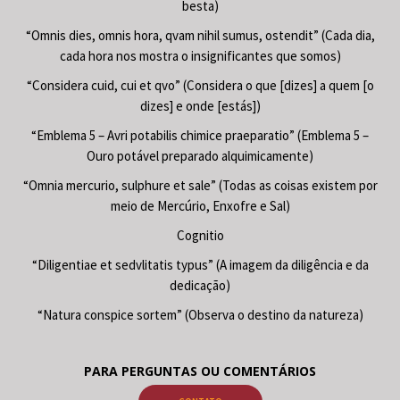
besta)
“Omnis dies, omnis hora, qvam nihil sumus, ostendit” (Cada dia,
cada hora nos mostra o insignificantes que somos)
“Considera cuid, cui et qvo” (Considera o que [dizes] a quem [o
dizes] e onde [estás])
“Emblema 5 – Avri potabilis chimice praeparatio” (Emblema 5 –
Ouro potável preparado alquimicamente)
“Omnia mercurio, sulphure et sale” (Todas as coisas existem por
meio de Mercúrio, Enxofre e Sal)
Cognitio
“Diligentiae et sedvlitatis typus” (A imagem da diligência e da
dedicação)
“Natura conspice sortem” (Observa o destino da natureza)
PARA PERGUNTAS OU COMENTÁRIOS