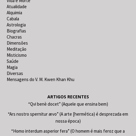
Vida e Morte
Atualidade
Alquimia
Cabala
Astrologia
Biografias
Chacras
Dimensões
Meditação
Misticismo
Saúde
Magia
Diversas
Mensagens do V. M. Kwen Khan Khu
ARTIGOS RECENTES
“Qvi benè docet” (Aquele que ensina bem)
“Ars nostro spernitur ævo” (A arte [hermética) é desprezada em
nossa época)
“Homo interdum asperior fera” (O homem é mais feroz que a