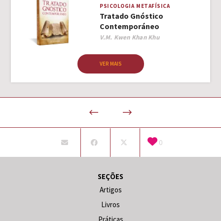
PSICOLOGIA
METAFÍSICA
Tratado Gnóstico
Contemporáneo
Author
V.M. Kwen Khan Khu
VER MAIS
0
SEÇÕES
Artigos
Livros
Práticas