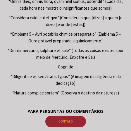
“Omnis dies, omnis hora, qvam nihil sumus, ostendit” (Cada dia,
cada hora nos mostra o insignificantes que somos)
“Considera cuid, cui et qvo” (Considera o que [dizes] a quem [o
dizes] e onde [estás])
“Emblema 5 – Avri potabilis chimice praeparatio” (Emblema 5 –
Ouro potável preparado alquimicamente)
“Omnia mercurio, sulphure et sale” (Todas as coisas existem por
meio de Mercúrio, Enxofre e Sal)
Cognitio
“Diligentiae et sedvlitatis typus” (A imagem da diligência e da
dedicação)
“Natura conspice sortem” (Observa o destino da natureza)
PARA PERGUNTAS OU COMENTÁRIOS
CONTATO