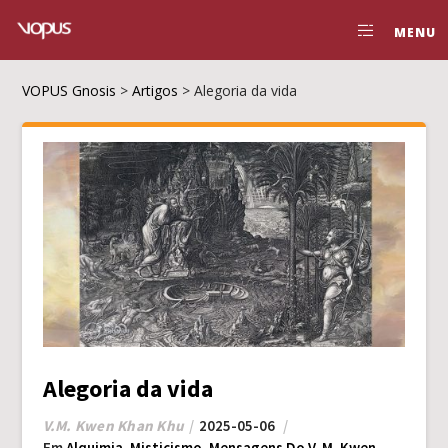
MENU
VOPUS Gnosis
>
Artigos
>
Alegoria da vida
Alegoria da vida
V.M. Kwen Khan Khu
2025-05-06
Em
Alquimia
,
Misticismo
,
Mensagens Do V. M. Kwen