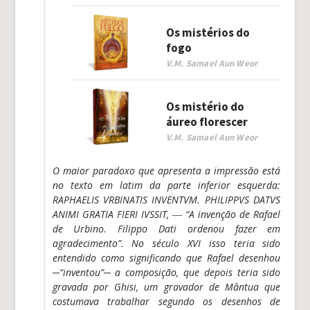
Os mistérios do
fogo
V.M. Samael Aun Weor
Os mistério do
áureo florescer
V.M. Samael Aun Weor
O maior paradoxo que apresenta a impressão está
no texto em latim da parte inferior esquerda:
RAPHAELIS VRBINATIS INVENTVM. PHILIPPVS DATVS
ANIMI GRATIA FIERI IVSSIT, ― “A invenção de Rafael
de Urbino. Filippo Dati ordenou fazer em
agradecimento”. No século XVI isso teria sido
entendido como significando que Rafael desenhou
─“inventou”─ a composição, que depois teria sido
gravada por Ghisi, um gravador de Mântua que
costumava trabalhar segundo os desenhos de