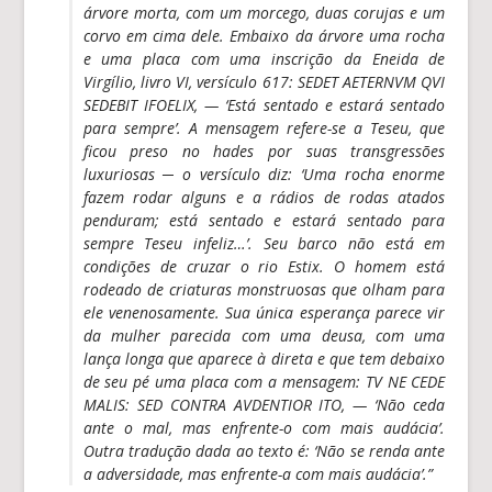
árvore morta, com um morcego, duas corujas e um
corvo em cima dele. Embaixo da árvore uma rocha
e uma placa com uma inscrição da Eneida de
Virgílio, livro VI, versículo 617:
SEDET AETERNVM QVI
SEDEBIT IFOELIX, — ‘Está sentado e estará sentado
para sempre’
. A mensagem refere-se a Teseu, que
ficou preso no hades por suas transgressões
luxuriosas ─ o versículo diz: ‘Uma rocha enorme
fazem rodar alguns e a rádios de rodas atados
penduram; está sentado e estará sentado para
sempre Teseu infeliz…’. Seu barco não está em
condições de cruzar o rio Estix. O homem está
rodeado de criaturas monstruosas que olham para
ele venenosamente. Sua única esperança parece vir
da mulher parecida com uma deusa, com uma
lança longa que aparece à direta e que tem debaixo
de seu pé uma placa com a mensagem:
TV NE CEDE
MALIS
:
SED CONTRA AVDENTIOR ITO, — ‘Não ceda
ante o mal
,
mas enfrente-o com mais audácia’
.
Outra tradução dada ao texto é:
‘Não se renda ante
a adversidade, mas enfrente-a com mais audácia’
.”