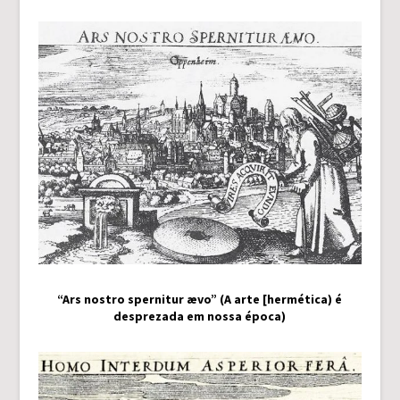
“Ars nostro spernitur ævo” (A arte [hermética) é
desprezada em nossa época)