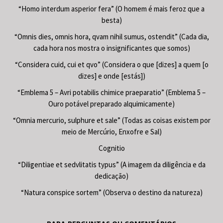
“Homo interdum asperior fera” (O homem é mais feroz que a
besta)
“Omnis dies, omnis hora, qvam nihil sumus, ostendit” (Cada dia,
cada hora nos mostra o insignificantes que somos)
“Considera cuid, cui et qvo” (Considera o que [dizes] a quem [o
dizes] e onde [estás])
“Emblema 5 – Avri potabilis chimice praeparatio” (Emblema 5 –
Ouro potável preparado alquimicamente)
“Omnia mercurio, sulphure et sale” (Todas as coisas existem por
meio de Mercúrio, Enxofre e Sal)
Cognitio
“Diligentiae et sedvlitatis typus” (A imagem da diligência e da
dedicação)
“Natura conspice sortem” (Observa o destino da natureza)