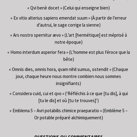
« Qvi benè docet » (Celui qui enseigne bien)
« Ex vitio alterius sapiens emendat suum » (À partir de l’erreur
d’autrui, le sage corrige la sienne)
« Ars nostro spernitur ævo » (L’art [hermétique] est méprisé à
notre époque)
« Homo interdum asperior fera » (L’homme est plus féroce que la
bête)
« Omnis dies, omnis hora, qvam nihil sumus, ostendit » (Chaque
jour, chaque heure nous montre combien nous sommes
insignifiants)
« Considera cuid, cui et qvo » (‘Réfléchis à ce que [tu dis], à qui
[tu le dis] et où [tu te trouves]’)
« Emblema 5 – Avri potabilis chimice praeparatio » (Emblème 5 –
Or potable préparé alchimiquement)
QUESTIONS OU COMMENTAIRES