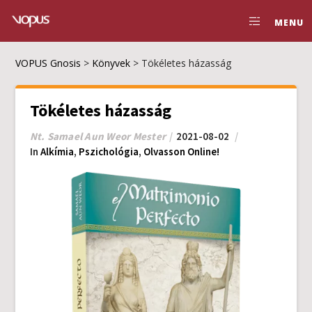
MENU
VOPUS Gnosis
>
Könyvek
>
Tökéletes házasság
Tökéletes házasság
Nt. Samael Aun Weor Mester
2021-08-02
In
Alkímia
,
Pszichológia
,
Olvasson Online!