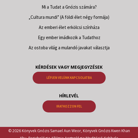
Mi a Tudat a Gnózis számára?
„Cultura mundi” (A földi élet négy formája)
Az emberi élet erkölcsi színháza
Egy ember imádkozik a Tudathoz
Az ostoba világ a mulandó javakat választja
KÉRDÉSEK VAGY MEGJEGYZÉSEK
LÉPJEN VELÜNK KAPCSOLATBA
HÍRLEVÉL
IRATKOZZON FEL
© 2026 Könyvek Gnózis Samael Aun Weor, Könyvek Gnózis Kwen Khan