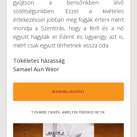
gyújtson a bensőnkben lévő
sötétségünkben. Ezzel a kivételes
értekezéssel jobban meg fogják érteni miért
mondja a Szentírás, hogy a férfi és a nő
együtt hagyták el Édent és ugyanígy azt is,
miért csak együtt térhetnek vissza oda.
Tökéletes házasság
Samael Aun Weor
ÍRJON MEGJEGYZÉST
TOVÁBBI CIKKEK, AMELYEK ÉRDEKELHETIK: