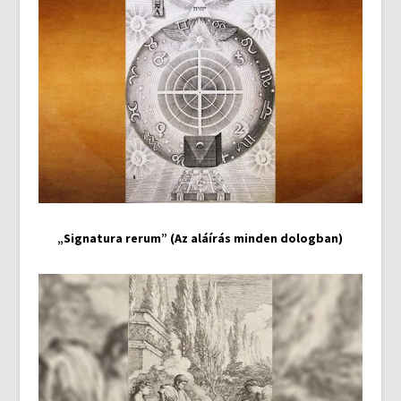
„Signatura rerum” (Az aláírás minden dologban)