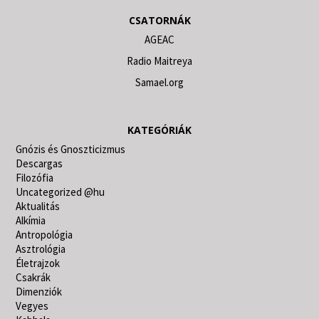
CSATORNÁK
AGEAC
Radio Maitreya
Samael.org
KATEGÓRIÁK
Gnózis és Gnoszticizmus
Descargas
Filozófia
Uncategorized @hu
Aktualitás
Alkímia
Antropológia
Asztrológia
Életrajzok
Csakrák
Dimenziók
Vegyes