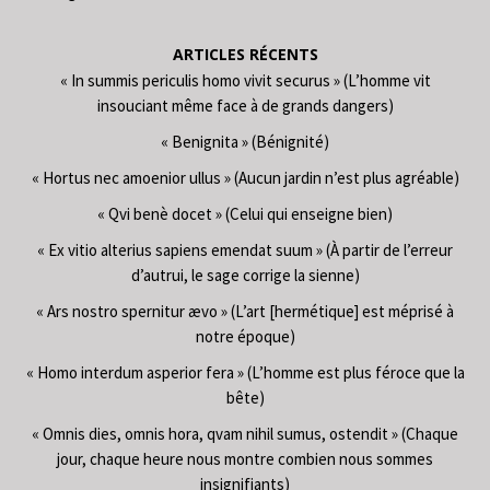
ARTICLES RÉCENTS
« In summis periculis homo vivit securus » (L’homme vit
insouciant même face à de grands dangers)
« Benignita » (Bénignité)
« Hortus nec amoenior ullus » (Aucun jardin n’est plus agréable)
« Qvi benè docet » (Celui qui enseigne bien)
« Ex vitio alterius sapiens emendat suum » (À partir de l’erreur
d’autrui, le sage corrige la sienne)
« Ars nostro spernitur ævo » (L’art [hermétique] est méprisé à
notre époque)
« Homo interdum asperior fera » (L’homme est plus féroce que la
bête)
« Omnis dies, omnis hora, qvam nihil sumus, ostendit » (Chaque
jour, chaque heure nous montre combien nous sommes
insignifiants)