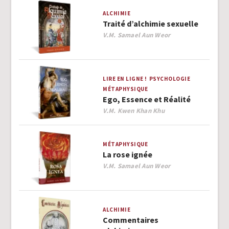
ALCHIMIE
Traité d’alchimie sexuelle
Author
V.M. Samael Aun Weor
LIRE EN LIGNE !
PSYCHOLOGIE
MÉTAPHYSIQUE
Ego, Essence et Réalité
Author
V.M. Kwen Khan Khu
MÉTAPHYSIQUE
La rose ignée
Author
V.M. Samael Aun Weor
ALCHIMIE
Commentaires