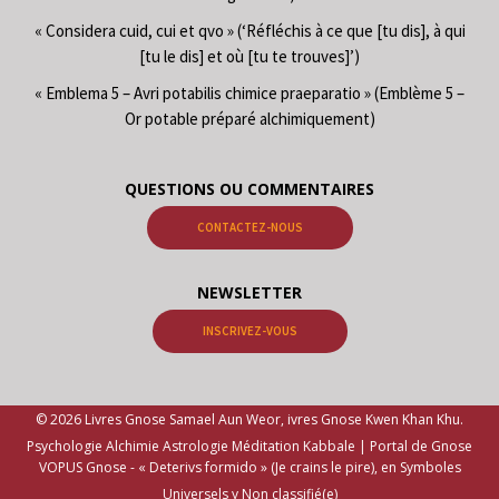
« Considera cuid, cui et qvo » (‘Réfléchis à ce que [tu dis], à qui
[tu le dis] et où [tu te trouves]’)
« Emblema 5 – Avri potabilis chimice praeparatio » (Emblème 5 –
Or potable préparé alchimiquement)
QUESTIONS OU COMMENTAIRES
CONTACTEZ-NOUS
NEWSLETTER
INSCRIVEZ-VOUS
© 2026 Livres Gnose Samael Aun Weor, ivres Gnose Kwen Khan Khu.
Psychologie Alchimie Astrologie Méditation Kabbale | Portal de Gnose
VOPUS Gnose -
« Deterivs formido » (Je crains le pire), en Symboles
Universels y Non classifié(e)