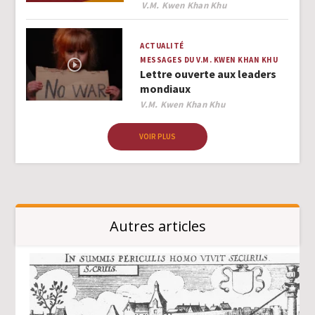
Author
V.M. Kwen Khan Khu
ACTUALITÉ
MESSAGES DU V.M. KWEN KHAN KHU
Lettre ouverte aux leaders
mondiaux
Author
V.M. Kwen Khan Khu
VOIR PLUS
Autres articles