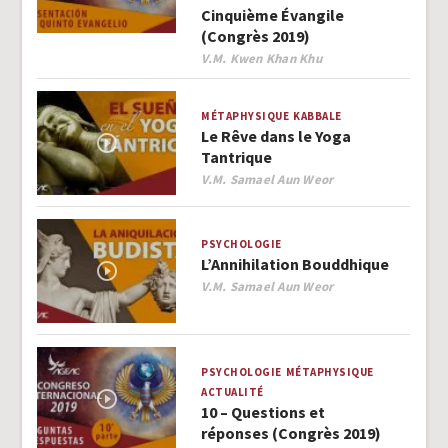
Cinquième Évangile
(Congrès 2019)
Author
V.M. Kwen Khan Khu
MÉTAPHYSIQUE
KABBALE
Le Rêve dans le Yoga
Tantrique
Author
V.M. Samael Aun Weor
PSYCHOLOGIE
L’Annihilation Bouddhique
Author
V.M. Samael Aun Weor
PSYCHOLOGIE
MÉTAPHYSIQUE
ACTUALITÉ
10 – Questions et
réponses (Congrès 2019)