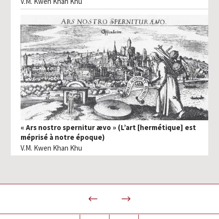
V.M. Kwen Khan Khu
« Ars nostro spernitur ævo » (L’art [hermétique] est
méprisé à notre époque)
V.M. Kwen Khan Khu