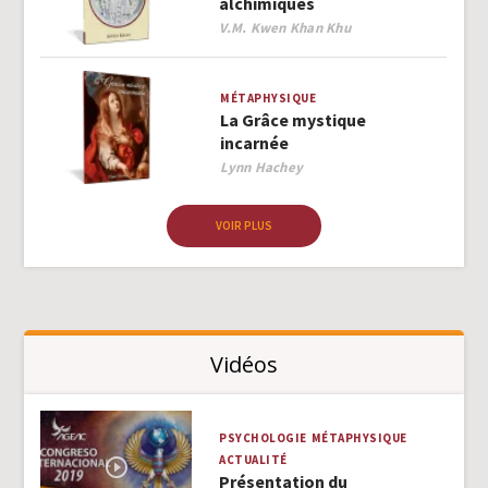
alchimiques
Author
V.M. Kwen Khan Khu
MÉTAPHYSIQUE
La Grâce mystique
incarnée
Author
Lynn Hachey
VOIR PLUS
Vidéos
PSYCHOLOGIE
MÉTAPHYSIQUE
ACTUALITÉ
Présentation du