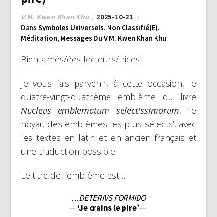
V.M. Kwen Khan Khu
2025-10-21
Dans
Symboles Universels
,
Non Classifié(e)
,
Méditation
,
Messages Du V.M. Kwen Khan Khu
Bien-aimés/ées lecteurs/trices :
Je vous fais parvenir, à cette occasion, le
quatre-vingt-quatrième emblème du livre
Nucleus emblematum selectissimorum
, ‘le
noyau des emblèmes les plus sélects’, avec
les textes en latin et en ancien français et
une traduction possible.
Le titre de l’emblème est…
…DETERIVS FORMIDO
─ ‘Je crains le pire’ ─