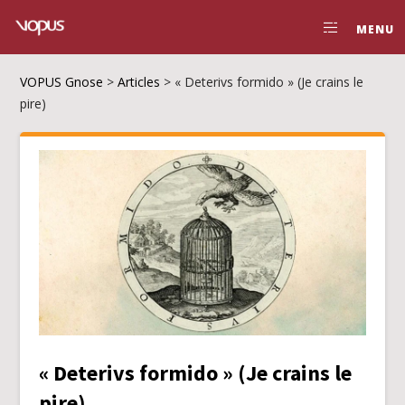
MENU
VOPUS Gnose
>
Articles
>
« Deterivs formido » (Je crains le
pire)
« Deterivs formido » (Je crains le
pire)