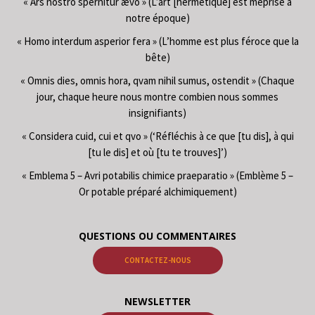
« Ars nostro spernitur ævo » (L’art [hermétique] est méprisé à
notre époque)
« Homo interdum asperior fera » (L’homme est plus féroce que la
bête)
« Omnis dies, omnis hora, qvam nihil sumus, ostendit » (Chaque
jour, chaque heure nous montre combien nous sommes
insignifiants)
« Considera cuid, cui et qvo » (‘Réfléchis à ce que [tu dis], à qui
[tu le dis] et où [tu te trouves]’)
« Emblema 5 – Avri potabilis chimice praeparatio » (Emblème 5 –
Or potable préparé alchimiquement)
QUESTIONS OU COMMENTAIRES
CONTACTEZ-NOUS
NEWSLETTER