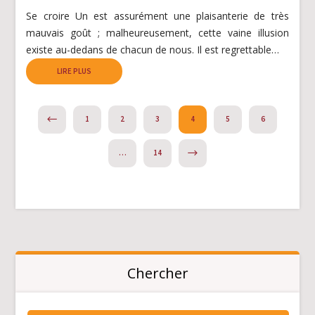
Se croire Un est assurément une plaisanterie de très
mauvais goût ; malheureusement, cette vaine illusion
existe au-dedans de chacun de nous. Il est regrettable…
LIRE PLUS
PREVIOUS
1
2
3
4
5
6
NEXT
…
14
Chercher