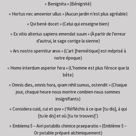
« Benignita » (Bénignité)
« Hortus nec amoenior ullus » (Aucun jardin n’est plus agréable)
« Qvi benè docet » (Celui qui enseigne bien)
« Ex vitio alterius sapiens emendat suum » (À partir de l’erreur
d’autrui, le sage corrige la sienne)
« Ars nostro spernitur ævo » (L’art [hermétique] est méprisé à
notre époque)
« Homo interdum asperior fera » (L’homme est plus féroce que la
bête)
« Omnis dies, omnis hora, qvam nihil sumus, ostendit » (Chaque
jour, chaque heure nous montre combien nous sommes
insignifiants)
« Considera cuid, cui et qvo » (‘Réfléchis à ce que [tu dis], à qui
[tu le dis] et où [tu te trouves]’)
« Emblema 5 – Avri potabilis chimice praeparatio » (Emblème 5 –
Or potable préparé alchimiquement)