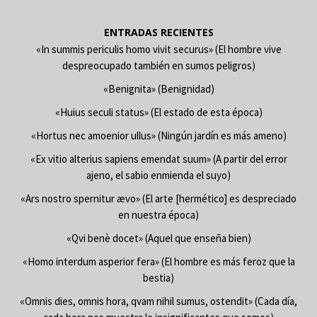
ENTRADAS RECIENTES
«In summis periculis homo vivit securus» (El hombre vive
despreocupado también en sumos peligros)
«Benignita» (Benignidad)
«Huius seculi status» (El estado de esta época)
«Hortus nec amoenior ullus» (Ningún jardín es más ameno)
«Ex vitio alterius sapiens emendat suum» (A partir del error
ajeno, el sabio enmienda el suyo)
«Ars nostro spernitur ævo» (El arte [hermético] es despreciado
en nuestra época)
«Qvi benè docet» (Aquel que enseña bien)
«Homo interdum asperior fera» (El hombre es más feroz que la
bestia)
«Omnis dies, omnis hora, qvam nihil sumus, ostendit» (Cada día,