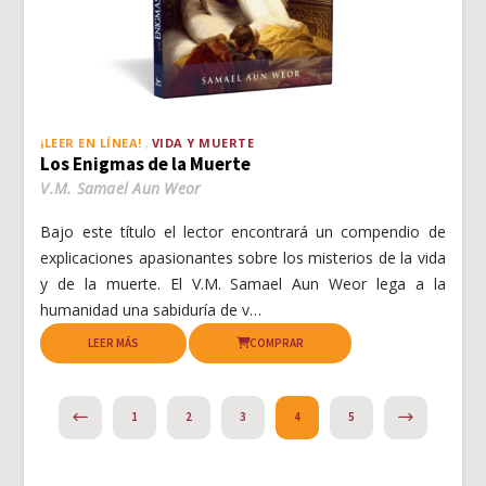
¡LEER EN LÍNEA!
VIDA Y MUERTE
Los Enigmas de la Muerte
V.M. Samael Aun Weor
Bajo este título el lector encontrará un compendio de
explicaciones apasionantes sobre los misterios de la vida
y de la muerte. El V.M. Samael Aun Weor lega a la
humanidad una sabiduría de v…
LEER MÁS
COMPRAR
PREVIOUS
NEXT
1
2
3
4
5