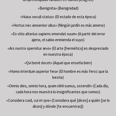
«Benignita» (Benignidad)
«Huius seculi status» (El estado de esta época)
«Hortus nec amoenior ullus» (Ningún jardín es más ameno)
«Ex vitio alterius sapiens emendat suum» (A partir del error
ajeno, el sabio enmienda el suyo)
«Ars nostro spernitur ævo» (El arte [hermético] es despreciado
en nuestra época)
«Qvi benè docet» (Aquel que enseña bien)
«Homo interdum asperior fera» (El hombre es más feroz que la
bestia)
«Omnis dies, omnis hora, qvam nihil sumus, ostendit» (Cada día,
cada hora nos muestra lo insignificantes que somos)
«Considera cuid, cui et qvo» (Considera qué [dices] a quién [se lo
dices] y dónde [te encuentras])