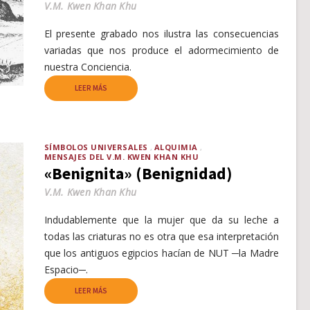
V.M. Kwen Khan Khu
El presente grabado nos ilustra las consecuencias
variadas que nos produce el adormecimiento de
nuestra Conciencia.
LEER MÁS
SÍMBOLOS UNIVERSALES
ALQUIMIA
MENSAJES DEL V.M. KWEN KHAN KHU
«Benignita» (Benignidad)
V.M. Kwen Khan Khu
Indudablemente que la mujer que da su leche a
todas las criaturas no es otra que esa interpretación
que los antiguos egipcios hacían de NUT ─la Madre
Espacio─.
LEER MÁS