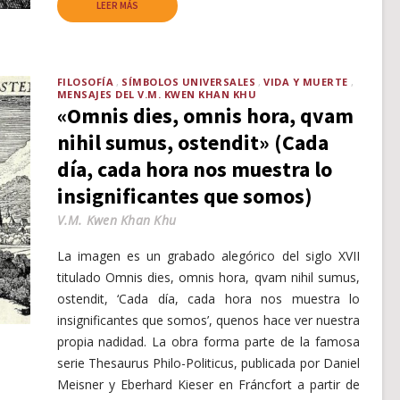
LEER MÁS
FILOSOFÍA
SÍMBOLOS UNIVERSALES
VIDA Y MUERTE
MENSAJES DEL V.M. KWEN KHAN KHU
«Omnis dies, omnis hora, qvam
nihil sumus, ostendit» (Cada
día, cada hora nos muestra lo
insignificantes que somos)
V.M. Kwen Khan Khu
La imagen es un grabado alegórico del siglo XVII
titulado Omnis dies, omnis hora, qvam nihil sumus,
ostendit, ‘Cada día, cada hora nos muestra lo
insignificantes que somos’, quenos hace ver nuestra
propia nadidad. La obra forma parte de la famosa
serie Thesaurus Philo-Politicus, publicada por Daniel
Meisner y Eberhard Kieser en Fráncfort a partir de