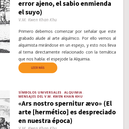
error ajeno, el sabio enmienda
el suyo)
V.M. Kwen Khan Khu
Primero debemos comenzar por señalar que este
grabado alude al arte alquímico. Por ello vemos al
alquimista mirándose en un espejo, y esto nos lleva
al tema directamente relacionado con la temática
que nos habla: el espejode la Alquimia.
LEER MÁS
SÍMBOLOS UNIVERSALES
ALQUIMIA
MENSAJES DEL V.M. KWEN KHAN KHU
«Ars nostro spernitur ævo» (El
arte [hermético] es despreciado
en nuestra época)
V.M. Kwen Khan Khu