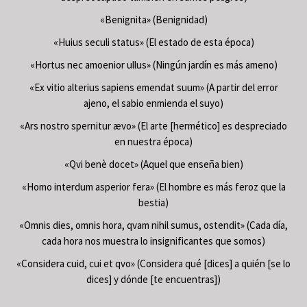
«Benignita» (Benignidad)
«Huius seculi status» (El estado de esta época)
«Hortus nec amoenior ullus» (Ningún jardín es más ameno)
«Ex vitio alterius sapiens emendat suum» (A partir del error
ajeno, el sabio enmienda el suyo)
«Ars nostro spernitur ævo» (El arte [hermético] es despreciado
en nuestra época)
«Qvi benè docet» (Aquel que enseña bien)
«Homo interdum asperior fera» (El hombre es más feroz que la
bestia)
«Omnis dies, omnis hora, qvam nihil sumus, ostendit» (Cada día,
cada hora nos muestra lo insignificantes que somos)
«Considera cuid, cui et qvo» (Considera qué [dices] a quién [se lo
dices] y dónde [te encuentras])