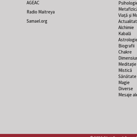
AGEAC
Psihologi
Metafizic
Radio Maitreya
Viață și M
Samael.org
Actualita
Alchimie
Kabală
Astrologi
Biografii
Chakre
Dimensiu
Meditație
Mistică
Sănătate
Magie
Diverse
Mesaje al