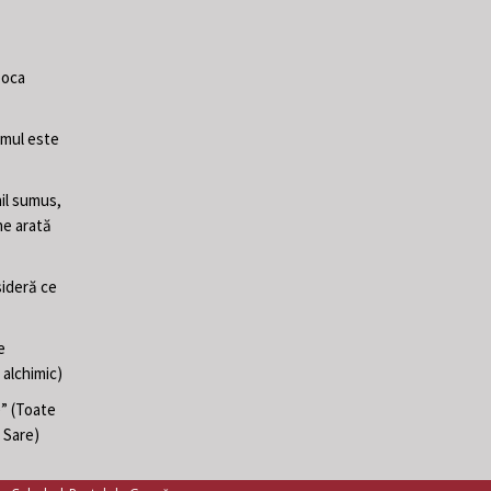
poca
Omul este
il sumus,
ne arată
sideră ce
e
 alchimic)
e” (Toate
i Sare)