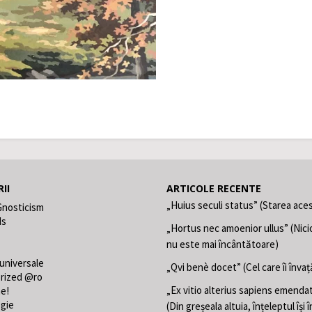
II
ARTICOLE RECENTE
„Huius seculi status” (Starea aces
Gnosticism
ds
„Hortus nec amoenior ullus” (Nici
nu este mai încântătoare)
 universale
„Qvi benè docet” (Cel care îi învaț
rized @ro
„Ex vitio alterius sapiens emend
ne!
gie
(Din greșeala altuia, înțeleptul își