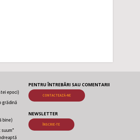
PENTRU ÎNTREBĂRI SAU COMENTARII
tei epoci)
CONTACTEAZĂ-NE
o grădină
NEWSLETTER
ă bine)
ÎNSCRIE-TE
at suum”
 îndreaptă