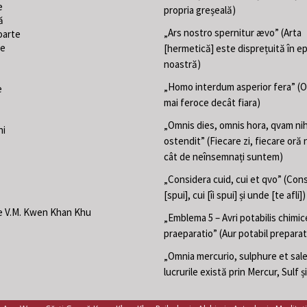
e
propria greșeală)
ă
„Ars nostro spernitur ævo” (Arta
oarte
te
[hermetică] este disprețuită în e
noastră)
„Homo interdum asperior fera” (
e
mai feroce decât fiara)
„Omnis dies, omnis hora, qvam nih
ni
ostendit” (Fiecare zi, fiecare oră 
cât de neînsemnați suntem)
„Considera cuid, cui et qvo” (Con
[spui], cui [îi spui] și unde [te afli])
e V.M. Kwen Khan Khu
„Emblema 5 – Avri potabilis chimic
praeparatio” (Aur potabil preparat
„Omnia mercurio, sulphure et sal
lucrurile există prin Mercur, Sulf ș