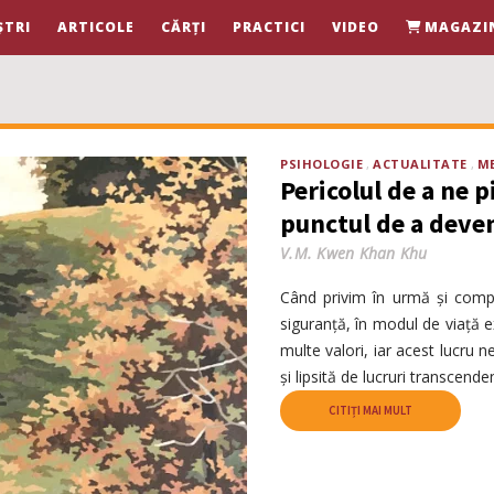
ȘTRI
ARTICOLE
CĂRȚI
PRACTICI
VIDEO
MAGAZI
PSIHOLOGIE
ACTUALITATE
ME
Pericolul de a ne p
punctul de a deve
V.M. Kwen Khan Khu
Când privim în urmă și comp
siguranță, în modul de viață e
multe valori, iar acest lucru n
și lipsită de lucruri transcende
CITIȚI MAI MULT