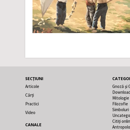
SECȚIUNI
CATEGOR
Articole
Gnoză și 
Downloa
Cărți
Mitologie
Practici
Filozofie
Simboluri
Video
Uncatego
Citiți onli
CANALE
Antropolo