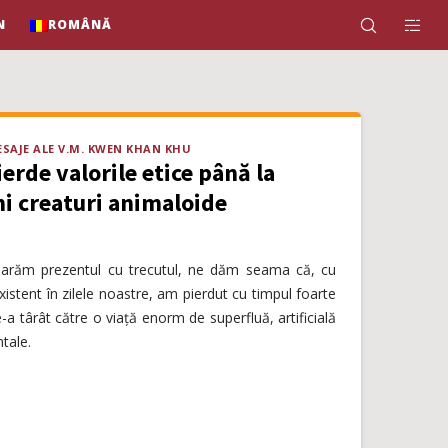
N
ROMÂNĂ
SAJE ALE V.M. KWEN KHAN KHU
ierde valorile etice până la
ni creaturi animaloide
arăm prezentul cu trecutul, ne dăm seama că, cu
xistent în zilele noastre, am pierdut cu timpul foarte
e-a târât către o viață enorm de superfluă, artificială
ntale.