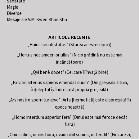
Sănătate
Magie
Diverse
Mesaje ale V.M. Kwen Khan Khu
ARTICOLE RECENTE
„Huius seculi status” (Starea acestei epoci)
„Hortus nec amoenior ullus” (Nicio grădină nu este mai
încântătoare)
„Qvi benè docet” (Cel care îi învață bine)
„Ex vitio alterius sapiens emendat suum” (Din greșeala altuia,
înțeleptul își îndreaptă propria greșeală)
„Ars nostro spernitur ævo” (Arta [hermetică] este disprețuită în
epoca noastră)
„Homo interdum asperior fera” (Omul este mai feroce decât
fiara)
„Omnis dies, omnis hora, qvam nihil sumus, ostendit” (Fiecare zi,