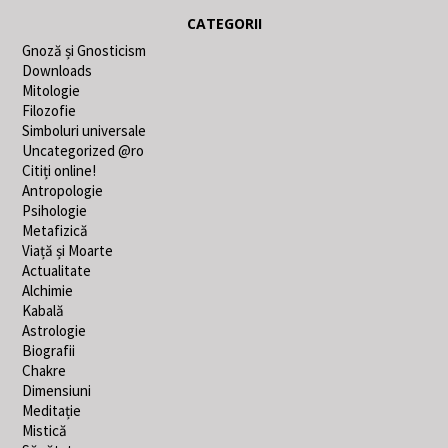
CATEGORII
Gnoză și Gnosticism
Downloads
Mitologie
Filozofie
Simboluri universale
Uncategorized @ro
Citiți online!
Antropologie
Psihologie
Metafizică
Viață și Moarte
Actualitate
Alchimie
Kabală
Astrologie
Biografii
Chakre
Dimensiuni
Meditație
Mistică