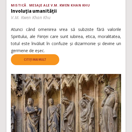
MISTICĂ
MESAJE ALE V.M. KWEN KHAN KHU
Involuția umanității
V.M. Kwen Khan Khu
Atunci când omenirea vrea să subziste fără valorile
Spiritului, ale Ființei care sunt iubirea, etica, moralitatea,
totul este învăluit în confuzie și dizarmonie și devine un
germene de eșec.
CITIȚI MAI MULT