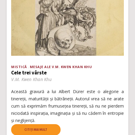
MISTICĂ
MESAJE ALE V.M. KWEN KHAN KHU
Cele trei vârste
V.M. Kwen Khan Khu
Această gravură a lui Albert Dürer este o alegorie a
tinereții, maturității și bătrâneții. Autorul vrea să ne arate
cum să exprimăm frumusețea tinereții, să nu ne pierdem
niciodată inspirația, imaginația și să nu cădem în entropie
și neglijență.
CITIȚI MAI MULT