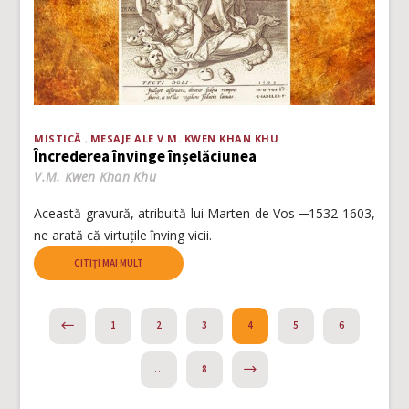
MISTICĂ
MESAJE ALE V.M. KWEN KHAN KHU
Încrederea învinge înșelăciunea
V.M. Kwen Khan Khu
Această gravură, atribuită lui Marten de Vos ─1532-1603,
ne arată că virtuțile înving vicii.
CITIȚI MAI MULT
PREVIOUS
1
2
3
4
5
6
NEXT
…
8