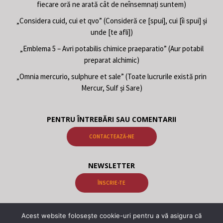
fiecare oră ne arată cât de neînsemnați suntem)
„Considera cuid, cui et qvo” (Consideră ce [spui], cui [îi spui] și
unde [te afli])
„Emblema 5 – Avri potabilis chimice praeparatio” (Aur potabil
preparat alchimic)
„Omnia mercurio, sulphure et sale” (Toate lucrurile există prin
Mercur, Sulf și Sare)
PENTRU ÎNTREBĂRI SAU COMENTARII
CONTACTEAZĂ-NE
NEWSLETTER
ÎNSCRIE-TE
Acest website folosește cookie-uri pentru a vă asigura că
© 2026 Cărți Gnoză Samael Aun Weor, Cărți Gnoză Kwen Khan Khu.