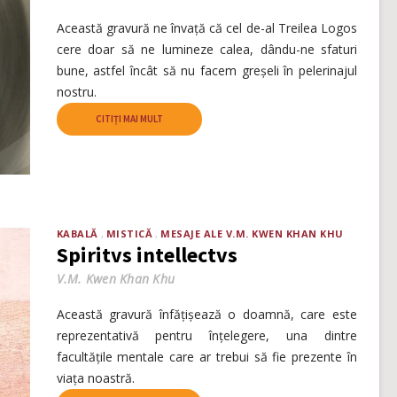
Această gravură ne învață că cel de-al Treilea Logos
cere doar să ne lumineze calea, dându-ne sfaturi
bune, astfel încât să nu facem greșeli în pelerinajul
nostru.
CITIȚI MAI MULT
KABALĂ
MISTICĂ
MESAJE ALE V.M. KWEN KHAN KHU
Spiritvs intellectvs
V.M. Kwen Khan Khu
Această gravură înfățișează o doamnă, care este
reprezentativă pentru înțelegere, una dintre
facultățile mentale care ar trebui să fie prezente în
viața noastră.