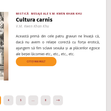
MISTICĂ
MESAJE ALE V.M. KWEN KHAN KHU
Cultura carnis
V.M. Kwen Khan Khu
Această primă din cele patru gravuri ne învață că,
dacă nu avem o relație corectă cu forța erotică,
ajungem să fim sclavii sexului și ai plăcerilor egoice
ale beției lăcomiei etc., etc., etc., etc.
CITIȚI MAI MULT
NEXT
4
5
…
8