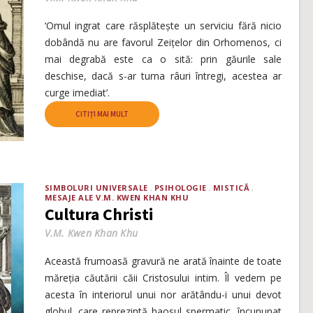
‘Omul ingrat care răsplătește un serviciu fără nicio
dobândă nu are favorul Zeițelor din Orhomenos, ci
mai degrabă este ca o sită: prin găurile sale
deschise, dacă s-ar turna râuri întregi, acestea ar
curge imediat’.
CITIȚI MAI MULT
SIMBOLURI UNIVERSALE
PSIHOLOGIE
MISTICĂ
MESAJE ALE V.M. KWEN KHAN KHU
Cultura Christi
V.M. Kwen Khan Khu
Această frumoasă gravură ne arată înainte de toate
măreția căutării căii Cristosului intim. Îl vedem pe
acesta în interiorul unui nor arătându-i unui devot
globul, care reprezintă haosul spermatic, încununat