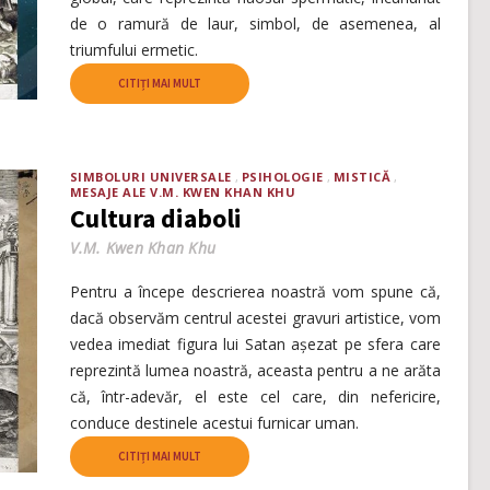
de o ramură de laur, simbol, de asemenea, al
triumfului ermetic.
CITIȚI MAI MULT
SIMBOLURI UNIVERSALE
PSIHOLOGIE
MISTICĂ
MESAJE ALE V.M. KWEN KHAN KHU
Cultura diaboli
V.M. Kwen Khan Khu
Pentru a începe descrierea noastră vom spune că,
dacă observăm centrul acestei gravuri artistice, vom
vedea imediat figura lui Satan așezat pe sfera care
reprezintă lumea noastră, aceasta pentru a ne arăta
că, într-adevăr, el este cel care, din nefericire,
conduce destinele acestui furnicar uman.
CITIȚI MAI MULT