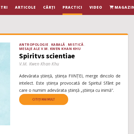
TRI
ARTICOLE
CĂRȚI
PRACTICI
VIDEO
MAGAZI
ANTROPOLOGIE
KABALĂ
MISTICĂ
MESAJE ALE V.M. KWEN KHAN KHU
Spiritvs scientiae
V.M. Kwen Khan Khu
Adevărata știință, știința FIINȚEI, merge dincolo de
intelect. Este știința provocată de Spiritul Sfânt pe
care o numim adevărata știință „știința cu inimă”.
CITIȚI MAI MULT