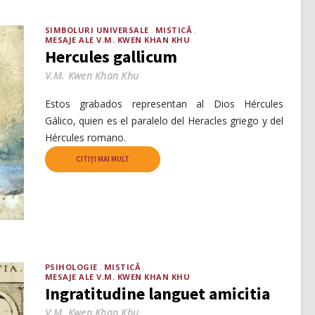
SIMBOLURI UNIVERSALE
MISTICĂ
MESAJE ALE V.M. KWEN KHAN KHU
Hercules gallicum
V.M. Kwen Khan Khu
Estos grabados representan al Dios Hércules
Gálico, quien es el paralelo del Heracles griego y del
Hércules romano.
CITIȚI MAI MULT
PSIHOLOGIE
MISTICĂ
MESAJE ALE V.M. KWEN KHAN KHU
Ingratitudine languet amicitia
V.M. Kwen Khan Khu