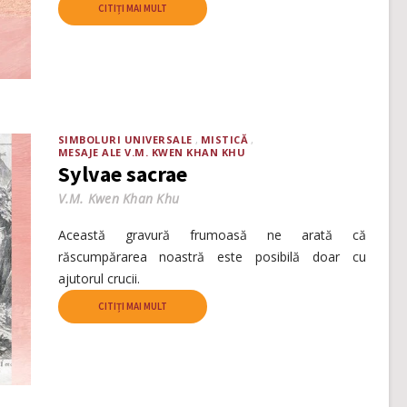
CITIȚI MAI MULT
SIMBOLURI UNIVERSALE
MISTICĂ
MESAJE ALE V.M. KWEN KHAN KHU
Sylvae sacrae
V.M. Kwen Khan Khu
Această gravură frumoasă ne arată că
răscumpărarea noastră este posibilă doar cu
ajutorul crucii.
CITIȚI MAI MULT