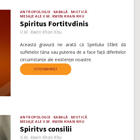
ANTROPOLOGIE
KABALĂ
MISTICĂ
MESAJE ALE V.M. KWEN KHAN KHU
Spiritus Fortitvdinis
V.M. Kwen Khan Khu
Această gravură ne arată că Spiritului Sfânt dă
sufletelor tăria sau puterea de a face față diferitelor
circumstanțe ale existenței noastre.
CITIȚI MAI MULT
ANTROPOLOGIE
KABALĂ
MISTICĂ
MESAJE ALE V.M. KWEN KHAN KHU
Spiritvs consilii
V.M. Kwen Khan Khu