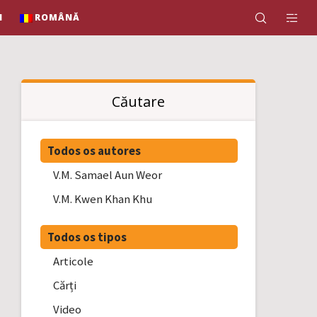
N
ROMÂNĂ
Căutare
Todos os autores
V.M. Samael Aun Weor
V.M. Kwen Khan Khu
Todos os tipos
Articole
Cărți
Video