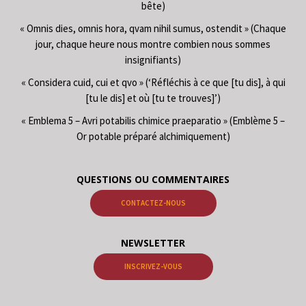
bête)
« Omnis dies, omnis hora, qvam nihil sumus, ostendit » (Chaque
jour, chaque heure nous montre combien nous sommes
insignifiants)
« Considera cuid, cui et qvo » (‘Réfléchis à ce que [tu dis], à qui
[tu le dis] et où [tu te trouves]’)
« Emblema 5 – Avri potabilis chimice praeparatio » (Emblème 5 –
Or potable préparé alchimiquement)
QUESTIONS OU COMMENTAIRES
CONTACTEZ-NOUS
NEWSLETTER
INSCRIVEZ-VOUS