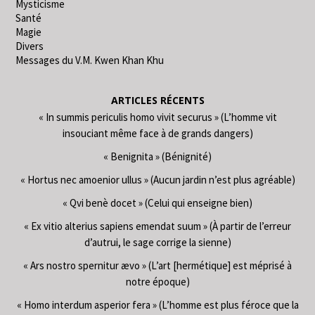
Mysticisme
Santé
Magie
Divers
Messages du V.M. Kwen Khan Khu
ARTICLES RÉCENTS
« In summis periculis homo vivit securus » (L’homme vit
insouciant même face à de grands dangers)
« Benignita » (Bénignité)
« Hortus nec amoenior ullus » (Aucun jardin n’est plus agréable)
« Qvi benè docet » (Celui qui enseigne bien)
« Ex vitio alterius sapiens emendat suum » (À partir de l’erreur
d’autrui, le sage corrige la sienne)
« Ars nostro spernitur ævo » (L’art [hermétique] est méprisé à
notre époque)
« Homo interdum asperior fera » (L’homme est plus féroce que la