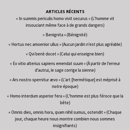
ARTICLES RÉCENTS
« In summis periculis homo vivit securus » (L’homme vit
insouciant même face à de grands dangers)
« Benignita » (Bénignité)
« Hortus nec amoenior ullus » (Aucun jardin n’est plus agréable)
« Qvi benè docet » (Celui qui enseigne bien)
« Ex vitio alterius sapiens emendat suum » (À partir de l’erreur
d’autrui, le sage corrige la sienne)
« Ars nostro spernitur ævo » (L’art [hermétique] est méprisé à
notre époque)
« Homo interdum asperior fera » (L’homme est plus féroce que la
bête)
« Omnis dies, omnis hora, qvam nihil sumus, ostendit » (Chaque
jour, chaque heure nous montre combien nous sommes
insignifiants)