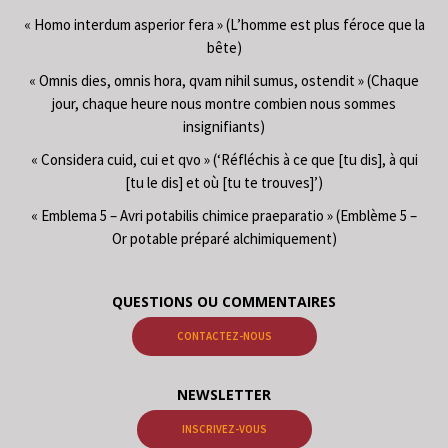
« Homo interdum asperior fera » (L’homme est plus féroce que la
bête)
« Omnis dies, omnis hora, qvam nihil sumus, ostendit » (Chaque
jour, chaque heure nous montre combien nous sommes
insignifiants)
« Considera cuid, cui et qvo » (‘Réfléchis à ce que [tu dis], à qui
[tu le dis] et où [tu te trouves]’)
« Emblema 5 – Avri potabilis chimice praeparatio » (Emblème 5 –
Or potable préparé alchimiquement)
QUESTIONS OU COMMENTAIRES
CONTACTEZ-NOUS
NEWSLETTER
INSCRIVEZ-VOUS