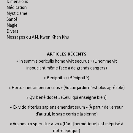
Dimensions
Méditation
Mysticisme
Santé
Magie
Divers
Messages du V.M. Kwen Khan Khu
ARTICLES RÉCENTS
« In summis periculis homo vivit securus » (L’homme vit
insouciant même face à de grands dangers)
« Benignita » (Bénignité)
« Hortus nec amoenior ullus » (Aucun jardin n’est plus agréable)
« Qvi benè docet » (Celui qui enseigne bien)
« Ex vitio alterius sapiens emendat suum » (À partir de l’erreur
d’autrui, le sage corrige la sienne)
« Ars nostro spernitur ævo » (L’art [hermétique] est méprisé à
notre époque)