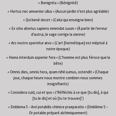
« Benignita » (Bénignité)
« Hortus nec amoenior ullus » (Aucun jardin n’est plus agréable)
« Qvi benè docet » (Celui qui enseigne bien)
« Ex vitio alterius sapiens emendat suum » (À partir de l’erreur
d’autrui, le sage corrige la sienne)
« Ars nostro spernitur ævo » (L’art [hermétique] est méprisé à
notre époque)
« Homo interdum asperior fera » (L’homme est plus féroce que la
bête)
« Omnis dies, omnis hora, qvam nihil sumus, ostendit » (Chaque
jour, chaque heure nous montre combien nous sommes
insignifiants)
« Considera cuid, cui et qvo » (‘Réfléchis à ce que [tu dis], à qui
[tu le dis] et où [tu te trouves]’)
« Emblema 5 – Avri potabilis chimice praeparatio » (Emblème 5 –
Or potable préparé alchimiquement)