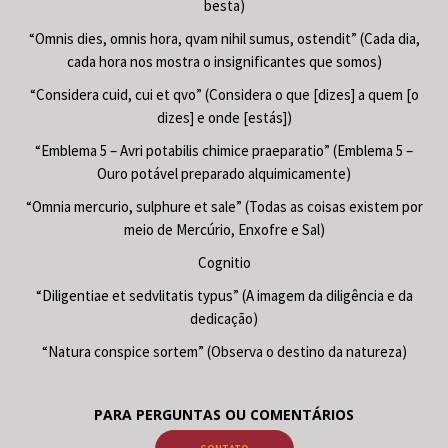
besta)
“Omnis dies, omnis hora, qvam nihil sumus, ostendit” (Cada dia,
cada hora nos mostra o insignificantes que somos)
“Considera cuid, cui et qvo” (Considera o que [dizes] a quem [o
dizes] e onde [estás])
“Emblema 5 – Avri potabilis chimice praeparatio” (Emblema 5 –
Ouro potável preparado alquimicamente)
“Omnia mercurio, sulphure et sale” (Todas as coisas existem por
meio de Mercúrio, Enxofre e Sal)
Cognitio
“Diligentiae et sedvlitatis typus” (A imagem da diligência e da
dedicação)
“Natura conspice sortem” (Observa o destino da natureza)
PARA PERGUNTAS OU COMENTÁRIOS