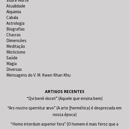
Vida e Morte
Atualidade
Alquimia
Cabala
Astrologia
Biografias
Chacras
Dimensões
Meditação
Misticismo
Saúde
Magia
Diversas
Mensagens do V. M. Kwen Khan Khu
ARTIGOS RECENTES
“Qvi benè docet” (Aquele que ensina bem)
“Ars nostro spernitur ævo” (A arte [hermética) é desprezada em
nossa época)
“Homo interdum asperior fera” (O homem é mais feroz que a