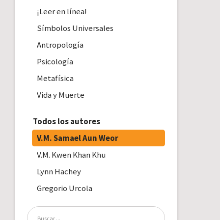
¡Leer en línea!
Símbolos Universales
Antropología
Psicología
Metafísica
Vida y Muerte
Todos los autores
V.M. Samael Aun Weor
V.M. Kwen Khan Khu
Lynn Hachey
Gregorio Urcola