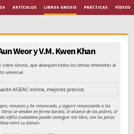
OS
ARTÍCULOS
LIBROS GNOSIS
PRÁCTICAS
VÍDEOS
 Aun Weor y V.M. Kwen Khan
os sobre Gnosis
, que abarquen todos los temas inherentes al
to universal.
macén AGEAC online, mejores precios
re, renuncio y he renunciado, y seguiré renunciando a los
 libros se vendan en forma barata, al alcance de los pobres, al
más infeliz ciudadano pueda conseguir ese libro, con los pocos
lleva entre su bolsa!»