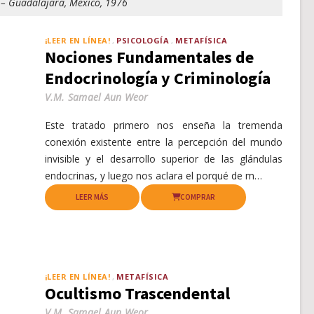
– Guadalajara, Mexico, 1976
¡LEER EN LÍNEA!
PSICOLOGÍA
METAFÍSICA
Nociones Fundamentales de
Endocrinología y Criminología
V.M. Samael Aun Weor
Este tratado primero nos enseña la tremenda
conexión existente entre la percepción del mundo
invisible y el desarrollo superior de las glándulas
endocrinas, y luego nos aclara el porqué de m…
LEER MÁS
COMPRAR
¡LEER EN LÍNEA!
METAFÍSICA
Ocultismo Trascendental
V.M. Samael Aun Weor