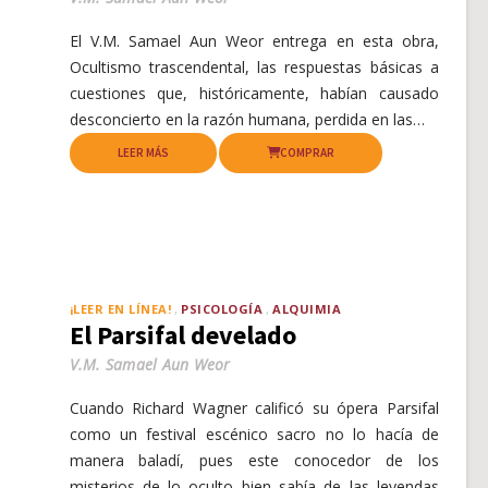
El V.M. Samael Aun Weor entrega en esta obra,
Ocultismo trascendental, las respuestas básicas a
cuestiones que, históricamente, habían causado
desconcierto en la razón humana, perdida en las…
LEER MÁS
COMPRAR
¡LEER EN LÍNEA!
PSICOLOGÍA
ALQUIMIA
El Parsifal develado
V.M. Samael Aun Weor
Cuando Richard Wagner calificó su ópera Parsifal
como un festival escénico sacro no lo hacía de
manera baladí, pues este conocedor de los
misterios de lo oculto bien sabía de las leyendas