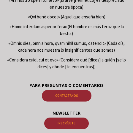
«Ars nostro spernitur ævo» (El arte [hermético] es despreciado
en nuestra época)
«Qvi benè docet» (Aquel que enseña bien)
«Homo interdum asperior fera» (El hombre es más feroz que la
bestia)
«Omnis dies, omnis hora, qvam nihil sumus, ostendit» (Cada día,
cada hora nos muestra lo insignificantes que somos)
«Considera cuid, cui et qvo» (Considera qué [dices] a quién [se lo
dices] y dónde [te encuentras])
PARA PREGUNTAS O COMENTARIOS
CONTÁCTANOS
NEWSLETTER
INSCRÍBETE