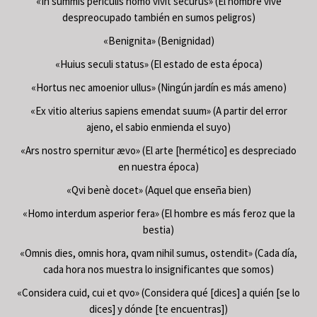
«In summis periculis homo vivit securus» (El hombre vive
despreocupado también en sumos peligros)
«Benignita» (Benignidad)
«Huius seculi status» (El estado de esta época)
«Hortus nec amoenior ullus» (Ningún jardín es más ameno)
«Ex vitio alterius sapiens emendat suum» (A partir del error
ajeno, el sabio enmienda el suyo)
«Ars nostro spernitur ævo» (El arte [hermético] es despreciado
en nuestra época)
«Qvi benè docet» (Aquel que enseña bien)
«Homo interdum asperior fera» (El hombre es más feroz que la
bestia)
«Omnis dies, omnis hora, qvam nihil sumus, ostendit» (Cada día,
cada hora nos muestra lo insignificantes que somos)
«Considera cuid, cui et qvo» (Considera qué [dices] a quién [se lo
dices] y dónde [te encuentras])