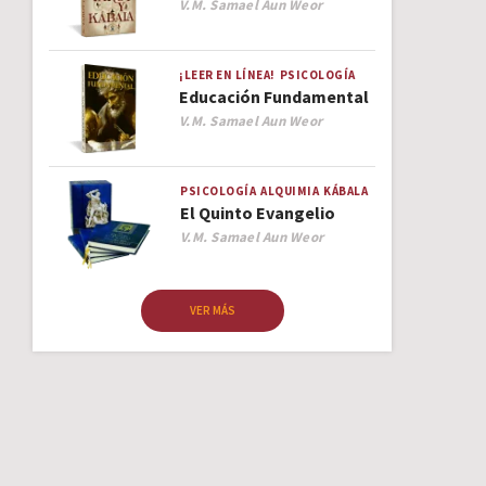
Author
V.M. Samael Aun Weor
¡LEER EN LÍNEA!
PSICOLOGÍA
Educación Fundamental
Author
V.M. Samael Aun Weor
PSICOLOGÍA
ALQUIMIA
KÁBALA
El Quinto Evangelio
Author
V.M. Samael Aun Weor
VER MÁS