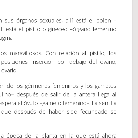
án sus órganos sexuales, allí está el polen –
í está el pistilo o gineceo –órgano femenino
tigma–.
s maravillosos. Con relación al pistilo, los
osiciones: inserción por debajo del ovario,
ovario.
sión de los gérmenes femeninos y los gametos
ino– después de salir de la antera llega al
 espera el óvulo –gameto femenino–. La semilla
r que después de haber sido fecundado se
la época de la planta en la que está ahora