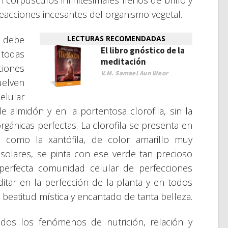
orpúsculos infinitesimales llenos de brillo y
reacciones incesantes del organismo vegetal.
 debe
LECTURAS RECOMENDADAS
El libro gnóstico de la
 todas
meditación
ciones
V.M. Samael Aun Weor
lven
elular
 almidón y en la portentosa clorofila, sin la
orgánicas perfectas. La clorofila se presenta en
í como la xantófila, de color amarillo muy
 solares, se pinta con ese verde tan precioso
 perfecta comunidad celular de perfecciones
itar en la perfección de la planta y en todos
 beatitud mística y encantado de tanta belleza.
odos los fenómenos de nutrición, relación y