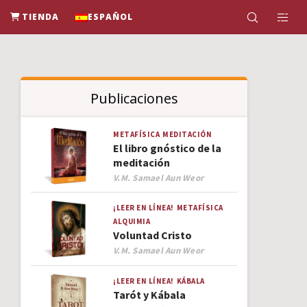
TIENDA
ESPAÑOL
Publicaciones
METAFÍSICA
MEDITACIÓN
El libro gnóstico de la
meditación
Author
V.M. Samael Aun Weor
¡LEER EN LÍNEA!
METAFÍSICA
ALQUIMIA
Voluntad Cristo
Author
V.M. Samael Aun Weor
¡LEER EN LÍNEA!
KÁBALA
Tarót y Kábala