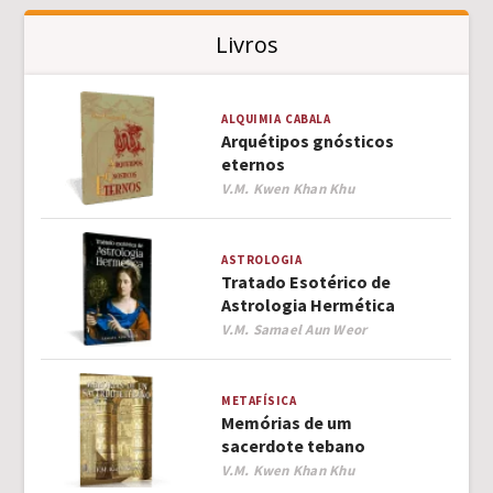
Livros
ALQUIMIA
CABALA
Arquétipos gnósticos
eternos
Author
V.M. Kwen Khan Khu
ASTROLOGIA
Tratado Esotérico de
Astrologia Hermética
Author
V.M. Samael Aun Weor
METAFÍSICA
Memórias de um
sacerdote tebano
Author
V.M. Kwen Khan Khu