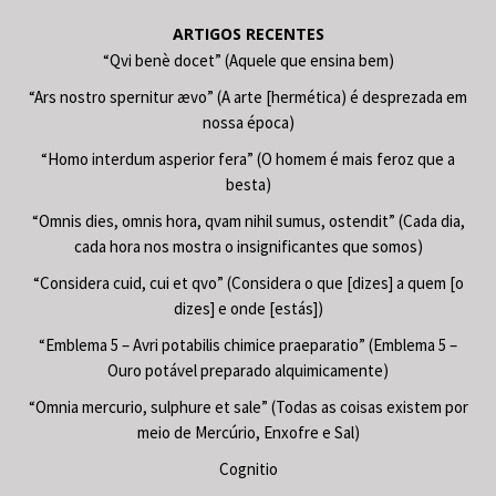
ARTIGOS RECENTES
“Qvi benè docet” (Aquele que ensina bem)
“Ars nostro spernitur ævo” (A arte [hermética) é desprezada em
nossa época)
“Homo interdum asperior fera” (O homem é mais feroz que a
besta)
“Omnis dies, omnis hora, qvam nihil sumus, ostendit” (Cada dia,
cada hora nos mostra o insignificantes que somos)
“Considera cuid, cui et qvo” (Considera o que [dizes] a quem [o
dizes] e onde [estás])
“Emblema 5 – Avri potabilis chimice praeparatio” (Emblema 5 –
Ouro potável preparado alquimicamente)
“Omnia mercurio, sulphure et sale” (Todas as coisas existem por
meio de Mercúrio, Enxofre e Sal)
Cognitio