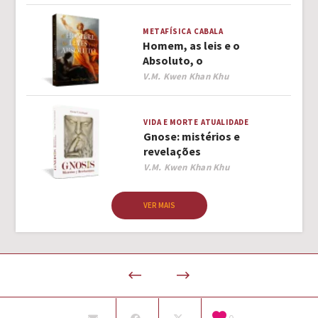
METAFÍSICA
CABALA
Homem, as leis e o
Absoluto, o
Author
V.M. Kwen Khan Khu
VIDA E MORTE
ATUALIDADE
Gnose: mistérios e
revelações
Author
V.M. Kwen Khan Khu
VER MAIS