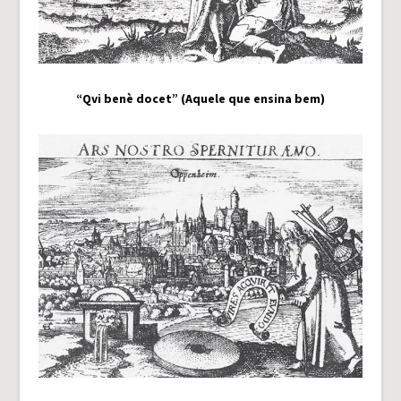
“Qvi benè docet” (Aquele que ensina bem)