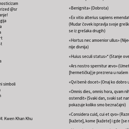
nosticizam
«Benignita» (Dobrota)
rized @sr
anje!
«Ex vitio alterius sapiens emend
gija
(Mudar čovek ispravlja svoje grešk
a
se iz grešaka drugih)
a
rt
«Hortus nec amoenior ullus» (Nij
st
nije divnija)
«Huius seculi status»“ (Stanje ov
a
«Ars nostro spernitur ævo» (Ume
[hermetička] je prezrena u našem
«Qvi benè docet» (Onaj ko dobro u
i simboli
a
«Omnis dies, omnis hora, qvam nih
m
ostendit» (Svaki dan, svaki sat na
pokazuje koliko smo beznačajni)
«Considera cuid, cui et qvo» (Razm
.M. Kwen Khan Khu
[kažete], kome [kažete] i gde [se 