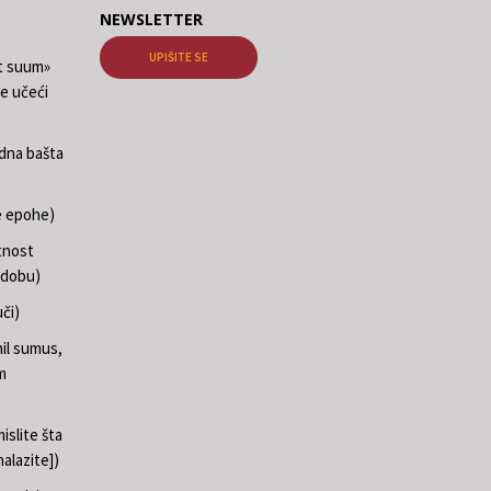
NEWSLETTER
UPIŠITE SE
at suum»
e učeći
edna bašta
e epohe)
tnost
 dobu)
či)
il sumus,
m
islite šta
nalazite])