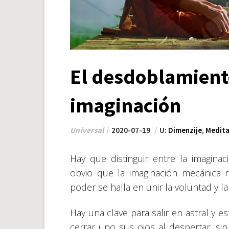
El desdoblamiento
imaginación
Universal
2020-07-19
U:
Dimenzije
,
Medita
Hay que distinguir entre la imaginac
obvio que la imaginación mecánica r
poder se halla en unir la voluntad y l
Hay una clave para salir en astral y e
cerrar uno sus ojos al despertar, si