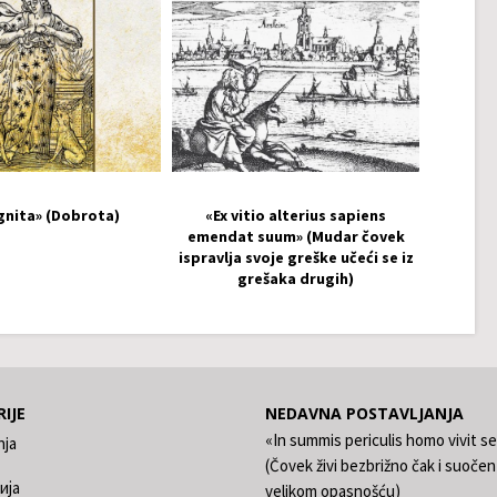
gnita» (Dobrota)
«Ex vitio alterius sapiens
emendat suum» (Mudar čovek
ispravlja svoje greške učeći se iz
grešaka drugih)
IJE
NEDAVNA POSTAVLJANJA
«In summis periculis homo vivit s
nja
(Čovek živi bezbrižno čak i suočen
ија
velikom opasnošću)