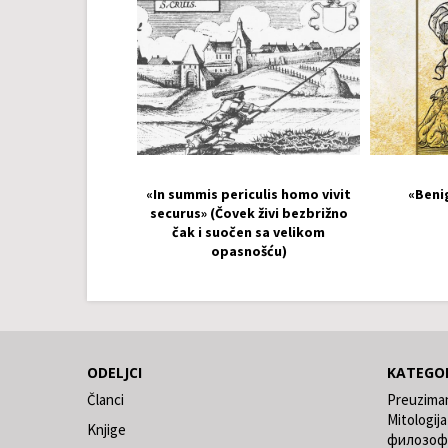
«In summis periculis homo vivit
«Beni
securus» (Čovek živi bezbrižno
čak i suočen sa velikom
opasnošću)
ODELJCI
KATEGOR
Članci
Preuzima
Mitologija
Knjige
филозоф