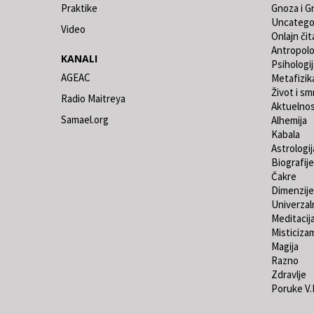
Praktike
Gnoza i G
Uncatego
Video
Onlajn čit
Antropolo
KANALI
Psihologij
AGEAC
Metafizik
Život i sm
Radio Maitreya
Aktuelno
Samael.org
Alhemija
Kabala
Astrologij
Biografije
Čakre
Dimenzije
Univerzaln
Meditacij
Misticiza
Magija
Razno
Zdravlje
Poruke V