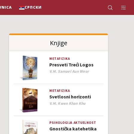
VNICA
СРПСКИ
Knjige
METAFIZIKA
Presveti Treći Logos
Author
V.M. Samael Aun Weor
METAFIZIKA
Svetlosni horizonti
Author
V.M. Kwen Khan Khu
PSIHOLOGIJA
AKTUELNOST
Gnostička katehetika