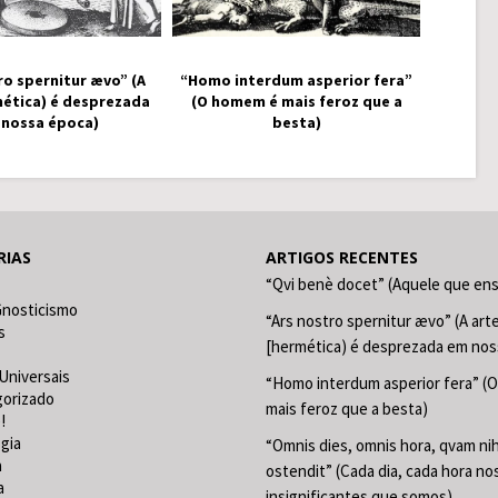
ro spernitur ævo” (A
“Homo interdum asperior fera”
mética) é desprezada
(O homem é mais feroz que a
 nossa época)
besta)
RIAS
ARTIGOS RECENTES
“Qvi benè docet” (Aquele que en
Gnosticismo
“Ars nostro spernitur ævo” (A art
s
[hermética) é desprezada em nos
Universais
“Homo interdum asperior fera” (
gorizado
mais feroz que a besta)
!
gia
“Omnis dies, omnis hora, qvam nih
a
ostendit” (Cada dia, cada hora no
a
insignificantes que somos)