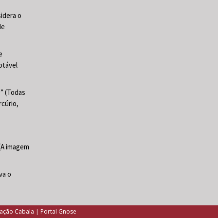
sidera o
de
e
otável
e” (Todas
cúrio,
 (A imagem
va o
tação Cabala | Portal Gnose