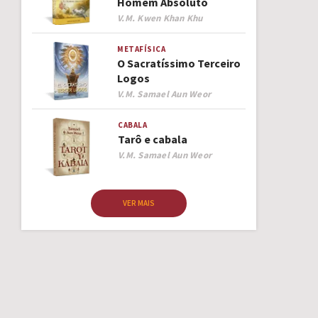
Homem Absoluto
Author
V.M. Kwen Khan Khu
METAFÍSICA
O Sacratíssimo Terceiro
Logos
Author
V.M. Samael Aun Weor
CABALA
Tarô e cabala
Author
V.M. Samael Aun Weor
VER MAIS