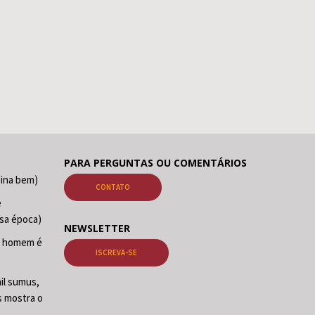
PARA PERGUNTAS OU COMENTÁRIOS
sina bem)
CONTATO
e
sa época)
NEWSLETTER
O homem é
ISCREVA-SE
il sumus,
s mostra o