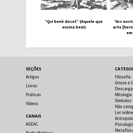
“Qvi benè docet” (Aquele que
“Ars nost
ensina bem)
arte [her
em
SEÇÕES
CATEGO
Artigos
Filosofia
Gnose e 
Livros
Descarga
Práticas
Mitologia
Símbolos 
Vídeos
Não cate
Ler online
CANAIS
Antropolo
AGEAC
Psicologi
Metafísic
Radio Maitreya