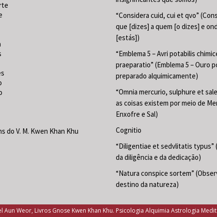
rte
e
“Considera cuid, cui et qvo” (Con
que [dizes] a quem [o dizes] e on
[estás])
a
s
“Emblema 5 – Avri potabilis chimic
praeparatio” (Emblema 5 – Ouro p
es
preparado alquimicamente)
o
“Omnia mercurio, sulphure et sal
o
as coisas existem por meio de Mer
Enxofre e Sal)
Cognitio
s do V. M. Kwen Khan Khu
“Diligentiae et sedvlitatis typus”
da diligência e da dedicação)
“Natura conspice sortem” (Obser
destino da natureza)
 Aun Weor, Livros Gnose Kwen Khan Khu. Psicologia Alquimia Astrologia Medi