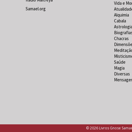
Vida e Mo
Samael.org
Atualidad
Alquimia
Cabala
Astrologi
Biografia
Chacras
Dimensõ
Meditaçã
Misticism
Saúde
Magia
Diversas
Mensagen
© 2026 Livros Gnose Samael