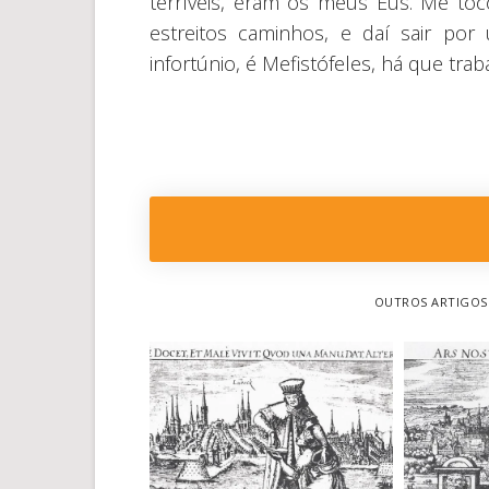
terríveis, eram os meus Eus. Me toc
estreitos caminhos, e daí sair p
infortúnio, é Mefistófeles, há que tra
OUTROS ARTIGOS 