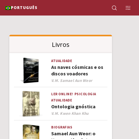
PORTUGUÊS
Livros
ATUALIDADE
As naves cósmicas e os
discos voadores
Author
V.M. Samael Aun Weor
LER ONLINE!
PSICOLOGIA
ATUALIDADE
Ontologia gnóstica
Author
V.M. Kwen Khan Khu
BIOGRAFIAS
Samael Aun Weor: o