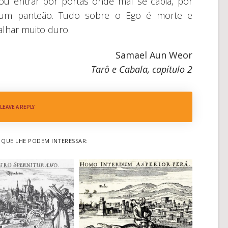
ou entrar por portas onde mal se cabia, por
or um panteão. Tudo sobre o Ego é morte e
balhar muito duro.
Samael Aun Weor
Tarô e Cabala, capítulo 2
LEAVE A REPLY
QUE LHE PODEM INTERESSAR: