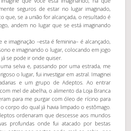
 imagine que você está imaginando, há que
amente seguros de estar no lugar imaginado,
o que, se a união for alcançada, o resultado é
jogo, andem no lugar que se está imaginando
de e imaginação –esta é feminina– é alcançado,
ono e imaginando o lugar, colocando em jogo
já se pode ir onde quiser.
 uma selva e, passando por uma estrada, me
oso o lugar, fui investigar em astral. Imaginei
cadarias e um grupo de Adeptos. Ao entrar
com mel de abelha, o alimento da Loja Branca
eram para me purgar com óleo de rícino para
do corpo do qual já havia limpado o estômago.
s Adeptos ordenaram que descesse aos mundos
evas profundas onde fui atacado por bestas