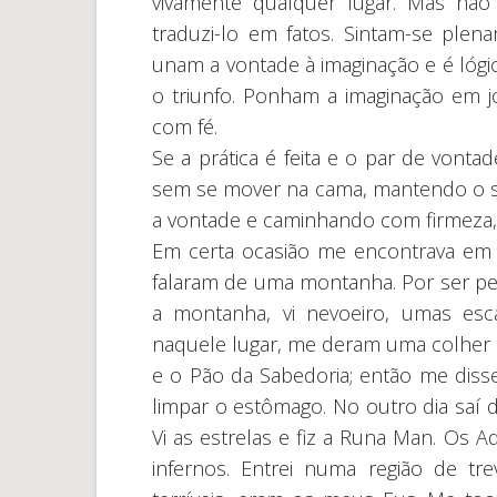
vivamente qualquer lugar. Mas não
traduzi-lo em fatos. Sintam-se plen
unam a vontade à imaginação e é lógic
o triunfo. Ponham a imaginação em 
com fé.
Se a prática é feita e o par de vonta
sem se mover na cama, mantendo o s
a vontade e caminhando com firmeza, 
Em certa ocasião me encontrava em
falaram de uma montanha. Por ser perig
a montanha, vi nevoeiro, umas es
naquele lugar, me deram uma colher 
e o Pão da Sabedoria; então me diss
limpar o estômago. No outro dia saí 
Vi as estrelas e fiz a Runa Man. O
infernos. Entrei numa região de tr