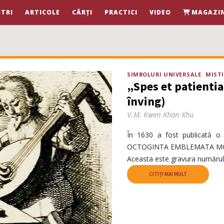
TRI
ARTICOLE
CĂRȚI
PRACTICI
VIDEO
MAGAZI
SIMBOLURI UNIVERSALE
MIST
„Spes et patientia
înving)
V.M. Kwen Khan Khu
În 1630 a fost publicată o 
OCTOGINTA EMBLEMATA MORAL
Aceasta este gravura numărul
CITIȚI MAI MULT