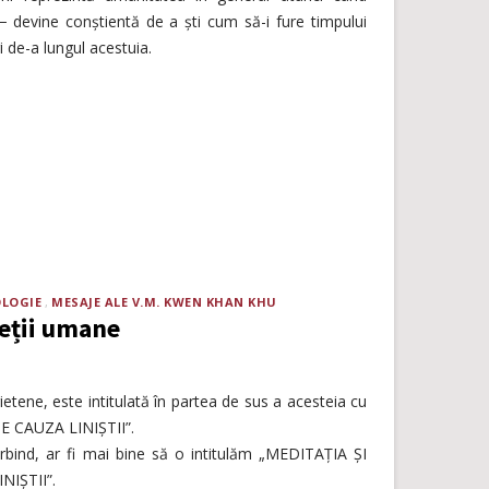
 devine conștientă de a ști cum să-i fure timpului
i de-a lungul acestuia.
OLOGIE
MESAJE ALE V.M. KWEN KHAN KHU
ieții umane
ietene, este intitulată în partea de sus a acesteia cu
E CAUZA LINIȘTII”.
rbind, ar fi mai bine să o intitulăm „MEDITAȚIA ȘI
IȘTII”.