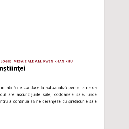
OLOGIE
MESAJE ALE V.M. KWEN KHAN KHU
nștiinței
 în latină ne conduce la autoanaliză pentru a ne da
ul are ascunzișurile sale, cotloanele sale, unde
tru a continua să ne deranjeze cu șiretlicurile sale