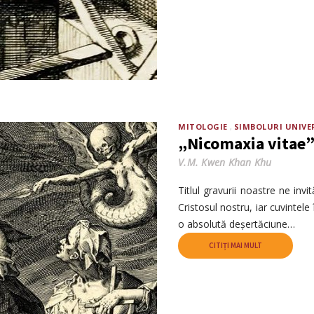
MITOLOGIE
SIMBOLURI UNIVE
„Nicomaxia vitae” 
V.M. Kwen Khan Khu
Titlul gravurii noastre ne inv
Cristosul nostru, iar cuvintele 
o absolută deșertăciune…
CITIȚI MAI MULT