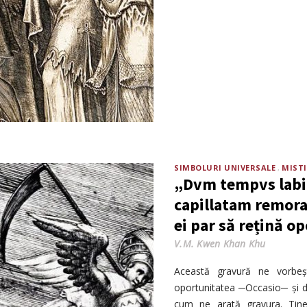
SIMBOLURI UNIVERSALE
MIST
„Dvm tempvs labit
capillatam remora
ei par să rețină o
V.M. Kwen Khan Khu
Această gravură ne vorbeș
oportunitatea ─Occasio─ și d
cum ne arată gravura. Tiner