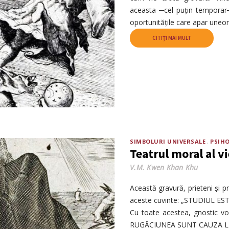
aceasta ─cel puțin temporar─
oportunitățile care apar uneor
CITIȚI MAI MULT
SIMBOLURI UNIVERSALE
PSIH
Teatrul moral al v
V.M. Kwen Khan Khu
Această gravură, prieteni și pr
aceste cuvinte: „STUDIUL EST
Cu toate acestea, gnostic vo
RUGĂCIUNEA SUNT CAUZA LIN