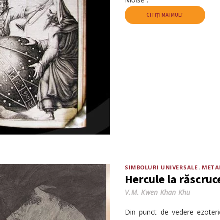
CITIȚI MAI MULT
SIMBOLURI UNIVERSALE
META
Hercule la răscru
V.M. Kwen Khan Khu
Din punct de vedere ezoteric