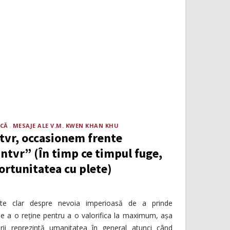
ICĂ
MESAJE ALE V.M. KWEN KHAN KHU
vr, occasionem frente
ntvr” (În timp ce timpul fuge,
portunitatea cu plete)
te clar despre nevoia imperioasă de a prinde
e a o reține pentru a o valorifica la maximum, așa
ii reprezintă umanitatea în general atunci când