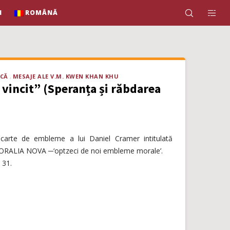
N
ROMÂNĂ
ICĂ
MESAJE ALE V.M. KWEN KHAN KHU
 vincit” (Speranța și răbdarea
carte de embleme a lui Daniel Cramer intitulată
IA NOVA ─‘optzeci de noi embleme morale’.
 31.