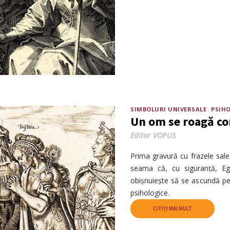
SIMBOLURI UNIVERSALE
PSIH
Un om se roagă co
Editor VOPUS
Prima gravură cu frazele sale
seama că, cu siguranță, Ego
obișnuiește să se ascundă pen
psihologice.
CITIȚI MAI MULT