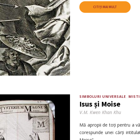
CITIȚI MAI MULT
SIMBOLURI UNIVERSALE
MIST
Isus și Moise
V.M. Kwen Khan Khu
Mă apropii de toți pentru a vă
corespunde unei cărți intit
Moise”.