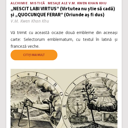
ALCHIMIE
MISTICĂ
MESAJE ALE V.M. KWEN KHAN KHU
„NESCIT LABI VIRTUS” (Virtutea nu știe să cadă)
și „QUOCUNQUE FERAR” (Oriunde aș fi dus)
V.M. Kwen Khan Khu
Vă trimit cu această ocazie două embleme din aceeași
carte: Selectorum emblematum, cu textul în latină și
franceză veche.
CITIȚI MAI MULT