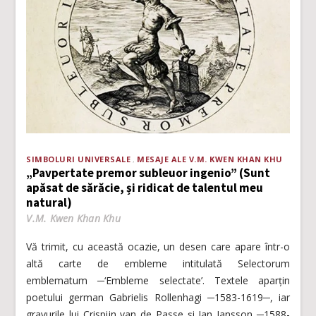
SIMBOLURI UNIVERSALE
MESAJE ALE V.M. KWEN KHAN KHU
„Pavpertate premor subleuor ingenio” (Sunt
apăsat de sărăcie, și ridicat de talentul meu
natural)
V.M. Kwen Khan Khu
Vă trimit, cu această ocazie, un desen care apare într-o
altă carte de embleme intitulată Selectorum
emblematum ─‘Embleme selectate’. Textele aparțin
poetului german Gabrielis Rollenhagi ─1583-1619─, iar
gravurile lui Crispijn van de Passe și Jan Jansson ─1588-