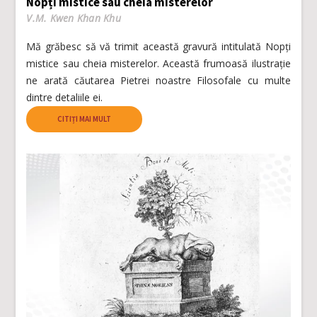
Nopți mistice sau cheia misterelor
V.M. Kwen Khan Khu
Mă grăbesc să vă trimit această gravură intitulată Nopți
mistice sau cheia misterelor. Această frumoasă ilustrație
ne arată căutarea Pietrei noastre Filosofale cu multe
dintre detaliile ei.
CITIȚI MAI MULT