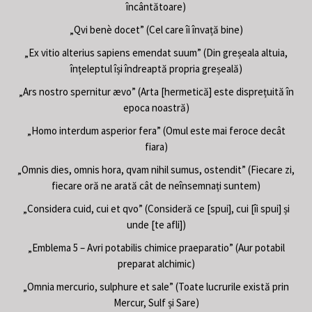
încântătoare)
„Qvi benè docet” (Cel care îi învață bine)
„Ex vitio alterius sapiens emendat suum” (Din greșeala altuia,
înțeleptul își îndreaptă propria greșeală)
„Ars nostro spernitur ævo” (Arta [hermetică] este disprețuită în
epoca noastră)
„Homo interdum asperior fera” (Omul este mai feroce decât
fiara)
„Omnis dies, omnis hora, qvam nihil sumus, ostendit” (Fiecare zi,
fiecare oră ne arată cât de neînsemnați suntem)
„Considera cuid, cui et qvo” (Consideră ce [spui], cui [îi spui] și
unde [te afli])
„Emblema 5 – Avri potabilis chimice praeparatio” (Aur potabil
preparat alchimic)
„Omnia mercurio, sulphure et sale” (Toate lucrurile există prin
Mercur, Sulf și Sare)