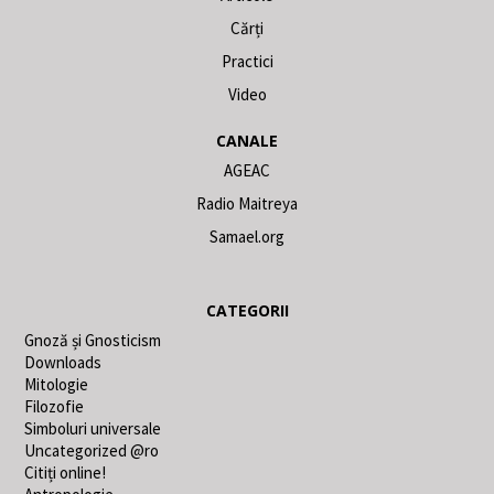
Cărți
Practici
Video
CANALE
AGEAC
Radio Maitreya
Samael.org
CATEGORII
Gnoză și Gnosticism
Downloads
Mitologie
Filozofie
Simboluri universale
Uncategorized @ro
Citiți online!