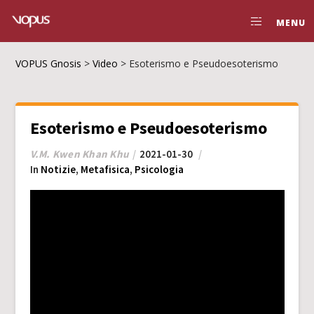
MENU
VOPUS Gnosis
>
Video
>
Esoterismo e Pseudoesoterismo
Esoterismo e Pseudoesoterismo
V.M. Kwen Khan Khu
2021-01-30
In
Notizie
,
Metafisica
,
Psicologia