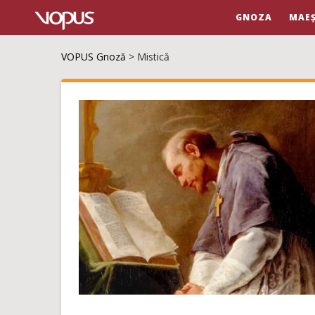
GNOZA
MAEȘ
VOPUS Gnoză
>
Mistică