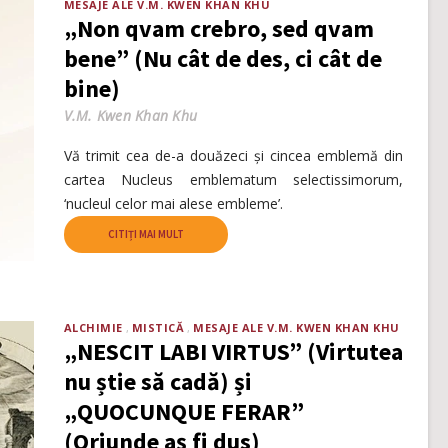
MESAJE ALE V.M. KWEN KHAN KHU
„Non qvam crebro, sed qvam
bene” (Nu cât de des, ci cât de
bine)
V.M. Kwen Khan Khu
Vă trimit cea de-a douăzeci și cincea emblemă din
cartea Nucleus emblematum selectissimorum,
‘nucleul celor mai alese embleme’.
CITIȚI MAI MULT
ALCHIMIE
MISTICĂ
MESAJE ALE V.M. KWEN KHAN KHU
„NESCIT LABI VIRTUS” (Virtutea
nu știe să cadă) și
„QUOCUNQUE FERAR”
(Oriunde aș fi dus)