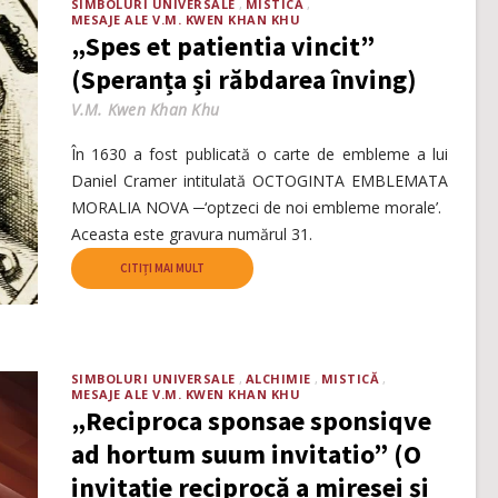
SIMBOLURI UNIVERSALE
MISTICĂ
MESAJE ALE V.M. KWEN KHAN KHU
„Spes et patientia vincit”
(Speranța și răbdarea înving)
V.M. Kwen Khan Khu
În 1630 a fost publicată o carte de embleme a lui
Daniel Cramer intitulată OCTOGINTA EMBLEMATA
MORALIA NOVA ─‘optzeci de noi embleme morale’.
Aceasta este gravura numărul 31.
CITIȚI MAI MULT
SIMBOLURI UNIVERSALE
ALCHIMIE
MISTICĂ
MESAJE ALE V.M. KWEN KHAN KHU
„Reciproca sponsae sponsiqve
ad hortum suum invitatio” (O
invitație reciprocă a miresei și