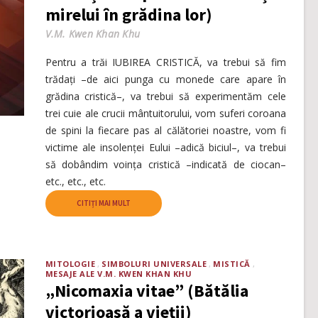
mirelui în grădina lor)
V.M. Kwen Khan Khu
Pentru a trăi IUBIREA CRISTICĂ, va trebui să fim
trădați –de aici punga cu monede care apare în
grădina cristică–, va trebui să experimentăm cele
trei cuie ale crucii mântuitorului, vom suferi coroana
de spini la fiecare pas al călătoriei noastre, vom fi
victime ale insolenței Eului –adică biciul–, va trebui
să dobândim voința cristică –indicată de ciocan–
etc., etc., etc.
CITIȚI MAI MULT
MITOLOGIE
SIMBOLURI UNIVERSALE
MISTICĂ
MESAJE ALE V.M. KWEN KHAN KHU
„Nicomaxia vitae” (Bătălia
victorioasă a vieții)