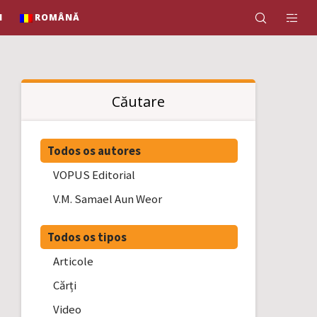
N
ROMÂNĂ
Căutare
Todos os autores
VOPUS Editorial
V.M. Samael Aun Weor
Todos os tipos
Articole
Cărți
Video