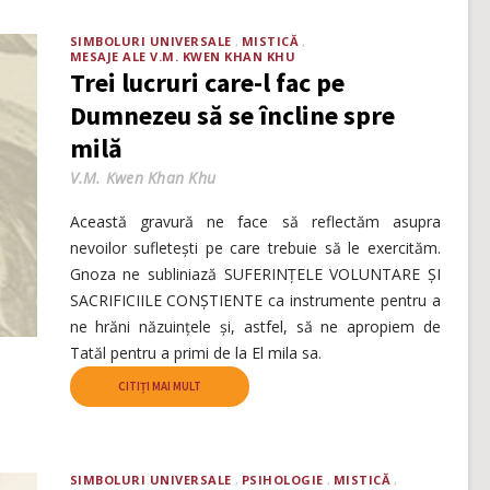
SIMBOLURI UNIVERSALE
MISTICĂ
MESAJE ALE V.M. KWEN KHAN KHU
Trei lucruri care-l fac pe
Dumnezeu să se încline spre
milă
V.M. Kwen Khan Khu
Această gravură ne face să reflectăm asupra
nevoilor sufletești pe care trebuie să le exercităm.
Gnoza ne subliniază SUFERINȚELE VOLUNTARE ȘI
SACRIFICIILE CONȘTIENTE ca instrumente pentru a
ne hrăni năzuințele și, astfel, să ne apropiem de
Tatăl pentru a primi de la El mila sa.
CITIȚI MAI MULT
SIMBOLURI UNIVERSALE
PSIHOLOGIE
MISTICĂ