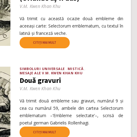
V.M. Kwen Khan Khu
Vă trimit cu această ocazie două embleme din
aceeași carte: Selectorum emblematum, cu textul în
latină și franceză veche.
CITIȚI MAI MULT
SIMBOLURI UNIVERSALE
MISTICĂ
MESAJE ALE V.M. KWEN KHAN KHU
Două gravuri
V.M. Kwen Khan Khu
Vă trimit două embleme sau gravuri, numărul 9 și
cea cu numărul 59, ambele din cartea Selectorum
emblematum –‘Embleme selectate’–, scrisă de
poetul german Gabrielis Rollenhagi.
CITIȚI MAI MULT