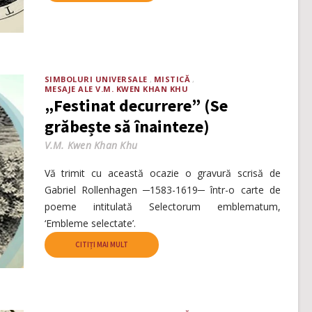
SIMBOLURI UNIVERSALE
MISTICĂ
MESAJE ALE V.M. KWEN KHAN KHU
„Festinat decurrere” (Se
grăbește să înainteze)
V.M. Kwen Khan Khu
Vă trimit cu această ocazie o gravură scrisă de
Gabriel Rollenhagen ─1583-1619─ într-o carte de
poeme intitulată Selectorum emblematum,
‘Embleme selectate’.
CITIȚI MAI MULT