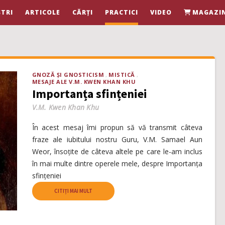
TRI
ARTICOLE
CĂRȚI
PRACTICI
VIDEO
MAGAZI
GNOZĂ ȘI GNOSTICISM
MISTICĂ
MESAJE ALE V.M. KWEN KHAN KHU
Importanța sfințeniei
V.M. Kwen Khan Khu
În acest mesaj îmi propun să vă transmit câteva
fraze ale iubitului nostru Guru, V.M. Samael Aun
Weor, însoțite de câteva altele pe care le-am inclus
în mai multe dintre operele mele, despre Importanța
sfințeniei
CITIȚI MAI MULT