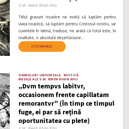
V.M. Kwen Khan Khu
Titlul gravurii noastre ne invită să luptăm pentru
viața noastră, să luptăm pentru Cristosul nostru, iar
cuvintele în latină, traduse, ne arată că totul este, în
realitate, o absolută deșertăciune…
CITIȚI MAI MULT
SIMBOLURI UNIVERSALE
MISTICĂ
MESAJE ALE V.M. KWEN KHAN KHU
„Dvm tempvs labitvr,
occasionem frente capillatam
remorantvr” (În timp ce timpul
fuge, ei par să rețină
oportunitatea cu plete)
V.M. Kwen Khan Khu