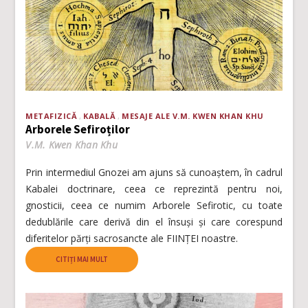
METAFIZICĂ
KABALĂ
MESAJE ALE V.M. KWEN KHAN KHU
Arborele Sefiroților
V.M. Kwen Khan Khu
Prin intermediul Gnozei am ajuns să cunoaștem, în cadrul
Kabalei doctrinare, ceea ce reprezintă pentru noi,
gnosticii, ceea ce numim Arborele Sefirotic, cu toate
dedublările care derivă din el însuși și care corespund
diferitelor părți sacrosancte ale FIINȚEI noastre.
CITIȚI MAI MULT