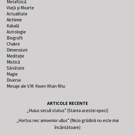
Metafizică
Viață și Moarte
Actualitate
Alchimie
Kabală
Astrologie
Biografii
Chakre
Dimensiuni
Meditație
Mistică
Sănătate
Magie
Diverse
Mesaje ale V.M. Kwen Khan Khu
ARTICOLE RECENTE
„Huius seculi status” (Starea acestei epoci)
„Hortus nec amoenior ullus” (Nicio grădină nu este mai
încântătoare)