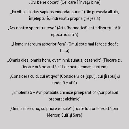
„Qvi benè docet” (Cel care îi învață bine)
„Ex vitio alterius sapiens emendat suum” (Din greșeala altuia,
înțeleptul își îndreaptă propria greșeală)
„Ars nostro spernitur ævo” (Arta [hermetică] este disprețuită în
epoca noastră)
„Homo interdum asperior fera” (Omul este mai feroce decât
fiara)
„Omnis dies, omnis hora, qvam nihil sumus, ostendit” (Fiecare zi,
fiecare oră ne arată cât de neînsemnați suntem)
„Considera cuid, cui et qvo” (Consideră ce [spui], cui [îi spui] și
unde [te afli])
„Emblema 5 – Avri potabilis chimice praeparatio” (Aur potabil
preparat alchimic)
„Omnia mercurio, sulphure et sale” (Toate lucrurile există prin
Mercur, Sulf și Sare)