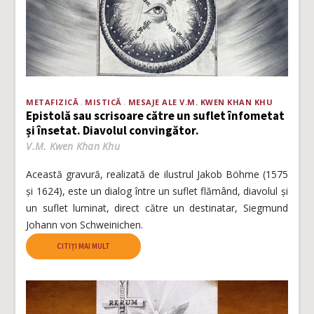
METAFIZICĂ
MISTICĂ
MESAJE ALE V.M. KWEN KHAN KHU
Epistolă sau scrisoare către un suflet înfometat
și însetat. Diavolul convingător.
V.M. Kwen Khan Khu
Această gravură, realizată de ilustrul Jakob Böhme (1575
și 1624), este un dialog între un suflet flămând, diavolul și
un suflet luminat, direct către un destinatar, Siegmund
Johann von Schweinichen.
CITIȚI MAI MULT