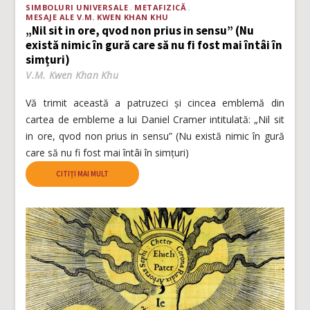
SIMBOLURI UNIVERSALE
METAFIZICĂ
MESAJE ALE V.M. KWEN KHAN KHU
„Nil sit in ore, qvod non prius in sensu” (Nu
există nimic în gură care să nu fi fost mai întâi în
simțuri)
V.M. Kwen Khan Khu
Vă trimit această a patruzeci și cincea emblemă din
cartea de embleme a lui Daniel Cramer intitulată: „Nil sit
in ore, qvod non prius in sensu” (Nu există nimic în gură
care să nu fi fost mai întâi în simțuri)
CITIȚI MAI MULT