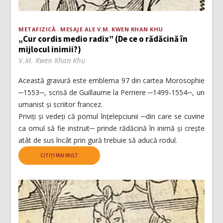
METAFIZICĂ
MESAJE ALE V.M. KWEN KHAN KHU
„Cur cordis medio radix” (De ce o rădăcină în
mijlocul inimii?)
V.M. Kwen Khan Khu
Această gravură este emblema 97 din cartea Morosophie
─1553─, scrisă de Guillaume la Perriere ─1499-1554─, un
umanist și scriitor francez.
Priviți și vedeți că pomul înțelepciunii ─din care se cuvine
ca omul să fie instruit─ prinde rădăcină în inimă și crește
atât de sus încât prin gură trebuie să aducă rodul.
CITIȚI MAI MULT