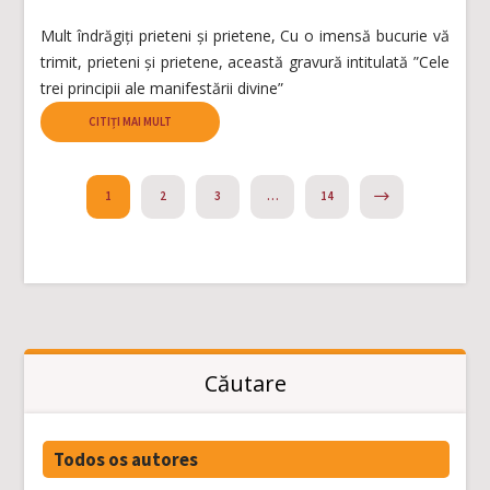
Mult îndrăgiți prieteni și prietene, Cu o imensă bucurie vă
trimit, prieteni și prietene, această gravură intitulată ”Cele
trei principii ale manifestării divine”
CITIȚI MAI MULT
NEXT
1
2
3
…
14
Căutare
Todos os autores