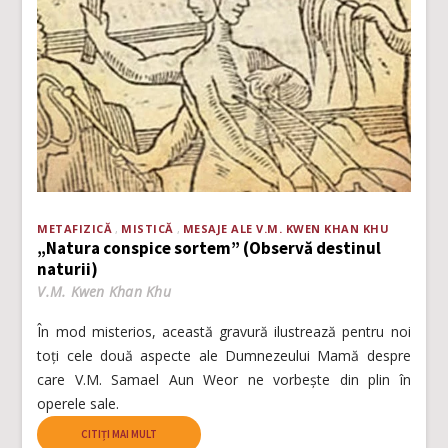
METAFIZICĂ
MISTICĂ
MESAJE ALE V.M. KWEN KHAN KHU
„Natura conspice sortem” (Observă destinul
naturii)
V.M. Kwen Khan Khu
În mod misterios, această gravură ilustrează pentru noi
toți cele două aspecte ale Dumnezeului Mamă despre
care V.M. Samael Aun Weor ne vorbește din plin în
operele sale.
CITIȚI MAI MULT