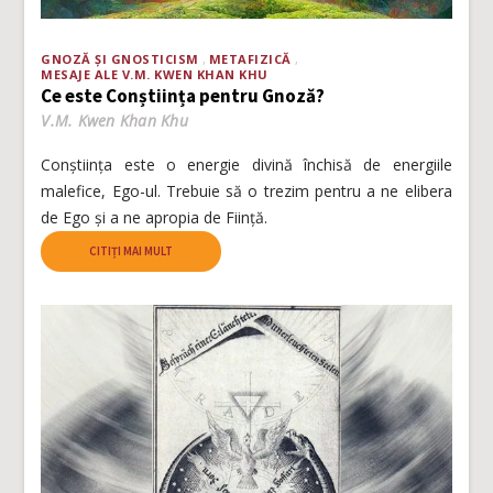
GNOZĂ ȘI GNOSTICISM
METAFIZICĂ
MESAJE ALE V.M. KWEN KHAN KHU
Ce este Conștiința pentru Gnoză?
V.M. Kwen Khan Khu
Conștiința este o energie divină închisă de energiile
malefice, Ego-ul. Trebuie să o trezim pentru a ne elibera
de Ego și a ne apropia de Ființă.
CITIȚI MAI MULT